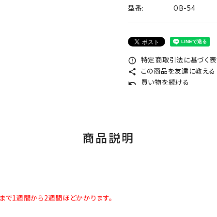
型番:
OB-54
特定商取引法に基づく表記
error_outline
この商品を友達に教える
share
買い物を続ける
undo
商品説明
まで1週間から2週間ほどかかります。