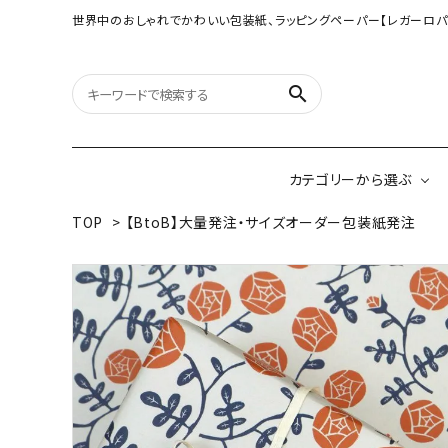
世界中のおしゃれでかわいい包装紙、ラッピングペーパー【レガーロパ
search
カテゴリーから選ぶ
TOP
>
【BtoB】大量発注・サイズオーダー包装紙発注
オリジナル包装紙
【大判サイズ】オリ
（A3相当サイズ）
ネパールの手漉き包装紙
インドのハンドプリ
ペーパー
ボタニカルダブルサイド包装紙
韓国のデザインペ