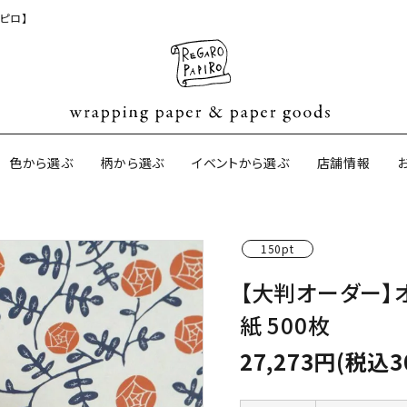
ピロ】
色から選ぶ
柄から選ぶ
イベントから選ぶ
店舗情報
150pt
ジナル包装紙
和紙の包装紙(CAGWA paper)
【BtoB】店
【大判オーダー】
サイズオーダ
紙 500枚
ントコットン
イギリスのモダン包装紙
イギリスの両
27,273円(税込3
ーパー
日本のペーパーブランド
ラッピング用