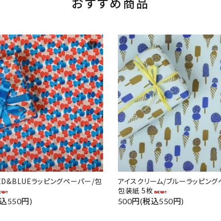
おすすめ商品
favorite
RED&BLUEラッピングペーパー/包
アイスクリーム/ブルーラッピング
包装紙 5枚
込550円)
500円(税込550円)