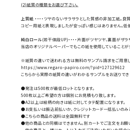
(2)紙質の種類をお選び下さい。
上質紙
・・・・ツヤのないサラサラとした質感の非加工紙。
コピー用紙と表現しましたが安っぽい感じはありません。低
純白ロール
(若干値段UP)・・・・片面がツヤツヤ、裏面が
当店のオリジナルペーパーでもこの紙を使用していることが
※紙質の違いで迷われる方は無料のサンプル請求をご用意し
https://www.regaro-papiro.com/?pid=127129612
こちらから実際の紙質の違いがわかるサンプルをお送りでき
●発注は500枚が最低ロットとなります。
500枚以上ご希望の方は個別にお見積もり致します。
●A2以上は絵柄の向きは紙に対してタテ配置になります。
●お支払いは振込前払いか、クレジットカード一括払いのみ
●こちらの商品の送料は全国無料です
●他の商品との同梱はできません。別カートでご注文をお願
他の商品と一緒にカートに入れてご注文いただいた場合は