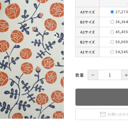
27,27
A3サイズ
36,36
B3サイズ
45,45
A2サイズ
50,00
B2サイズ
54,54
A1サイズ
数量
－
mail_outline
お問い合わ