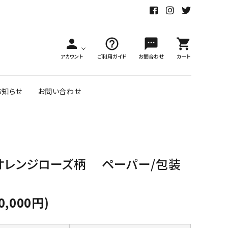
person
help_outline
sms
shopping_cart
アカウント
ご利用ガイド
お問合わせ
カート
お知らせ
お問い合わせ
舗様向大ロット
オリジナル紙雑貨
オレンジローズ柄 ペーパー/包装
ー受注生産
面包装紙
アメリカのクリエイター包装紙
0,000円)
リボン・紐
アウトレットセール