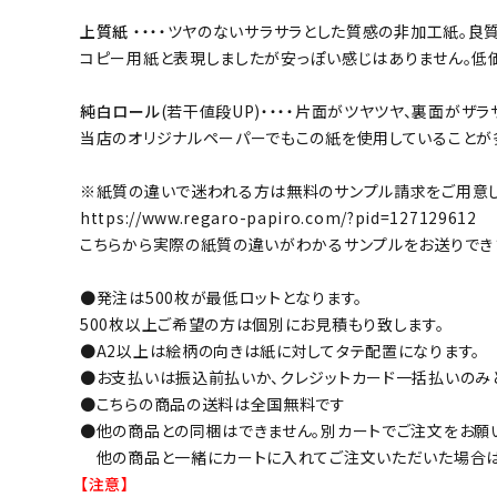
上質紙
・・・・ツヤのないサラサラとした質感の非加工紙。
コピー用紙と表現しましたが安っぽい感じはありません。低
純白ロール
(若干値段UP)・・・・片面がツヤツヤ、裏面が
当店のオリジナルペーパーでもこの紙を使用していることが
※紙質の違いで迷われる方は無料のサンプル請求をご用意し
https://www.regaro-papiro.com/?pid=127129612
こちらから実際の紙質の違いがわかるサンプルをお送りでき
●発注は500枚が最低ロットとなります。
500枚以上ご希望の方は個別にお見積もり致します。
●A2以上は絵柄の向きは紙に対してタテ配置になります。
●お支払いは振込前払いか、クレジットカード一括払いのみ
●こちらの商品の送料は全国無料です
●他の商品との同梱はできません。別カートでご注文をお願
他の商品と一緒にカートに入れてご注文いただいた場合は
【注意】