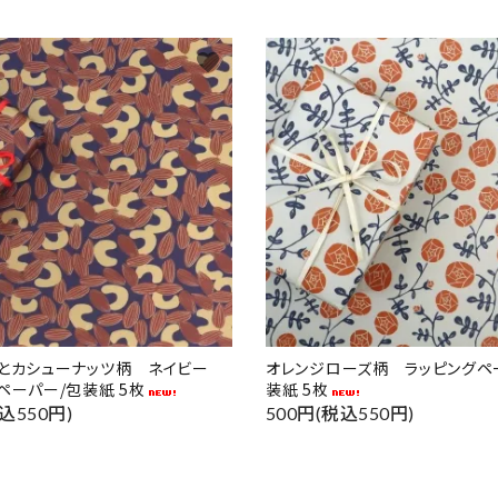
favorite
ドとカシューナッツ柄 ネイビー
オレンジローズ柄 ラッピングペ
ペーパー/包装紙 5枚
装紙 5枚
込550円)
500円(税込550円)