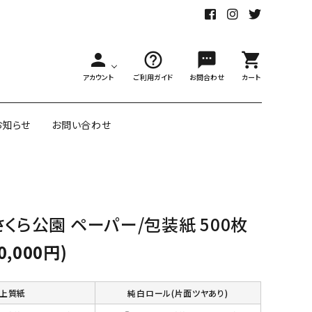
person
help_outline
sms
shopping_cart
アカウント
ご利用ガイド
お問合わせ
カート
お知らせ
お問い合わせ
舗様向大ロット
オリジナル紙雑貨
くら公園 ペーパー/包装紙 500枚
ー受注生産
面包装紙
アメリカのクリエイター包装紙
0,000円)
リボン・紐
アウトレットセール
上質紙
純白ロール(片面ツヤあり)