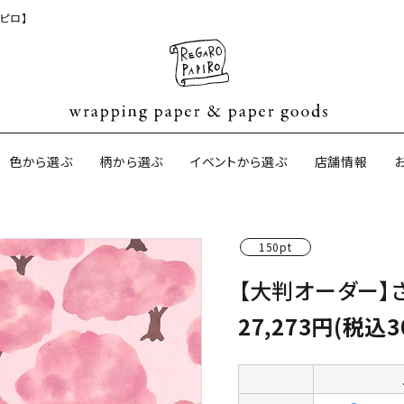
ピロ】
色から選ぶ
柄から選ぶ
イベントから選ぶ
店舗情報
150pt
ジナル包装紙
和紙の包装紙(CAGWA paper)
【BtoB】店
【大判オーダー】さ
サイズオーダ
ントコットン
イギリスのモダン包装紙
イギリスの両
27,273円(税込3
ーパー
日本のペーパーブランド
ラッピング用