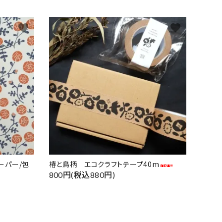
favorite
favorite
ーパー/包
椿と鳥柄 エコクラフトテープ40m
800円(税込880円)