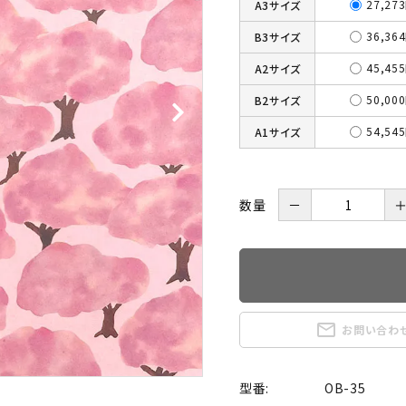
27,27
A3サイズ
36,36
B3サイズ
45,45
A2サイズ
50,00
B2サイズ
54,54
A1サイズ
数量
－
mail_outline
お問い合わ
型番:
OB-35