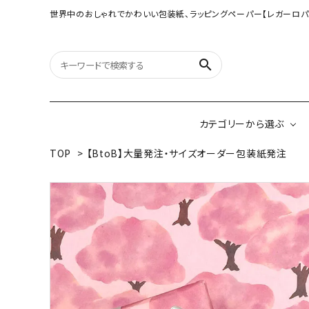
世界中のおしゃれでかわいい包装紙、ラッピングペーパー【レガーロパ
search
カテゴリーから選ぶ
TOP
>
【BtoB】大量発注・サイズオーダー包装紙発注
オリジナル包装紙
【大判サイズ】オリ
（A3相当サイズ）
ネパールの手漉き包装紙
インドのハンドプリ
ペーパー
ボタニカルダブルサイド包装紙
韓国のデザインペ