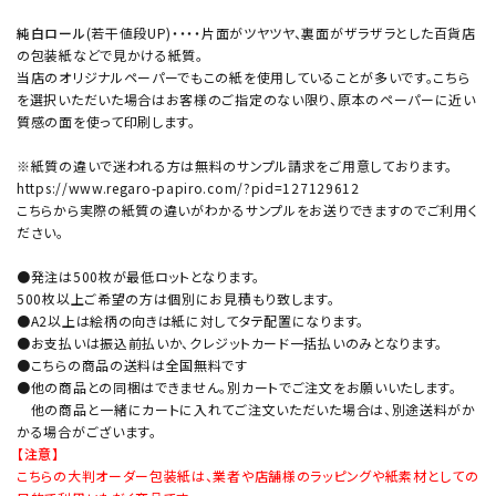
純白ロール
(若干値段UP)・・・・片面がツヤツヤ、裏面がザラザラとした百貨店
の包装紙などで見かける紙質。
当店のオリジナルペーパーでもこの紙を使用していることが多いです。こちら
を選択いただいた場合はお客様のご指定のない限り、原本のペーパーに近い
質感の面を使って印刷します。
※紙質の違いで迷われる方は無料のサンプル請求をご用意しております。
https://www.regaro-papiro.com/?pid=127129612
こちらから実際の紙質の違いがわかるサンプルをお送りできますのでご利用く
ださい。
●発注は500枚が最低ロットとなります。
500枚以上ご希望の方は個別にお見積もり致します。
●A2以上は絵柄の向きは紙に対してタテ配置になります。
●お支払いは振込前払いか、クレジットカード一括払いのみとなります。
●こちらの商品の送料は全国無料です
●他の商品との同梱はできません。別カートでご注文をお願いいたします。
他の商品と一緒にカートに入れてご注文いただいた場合は、別途送料がか
かる場合がございます。
【注意】
こちらの大判オーダー包装紙は、業者や店舗様のラッピングや紙素材としての