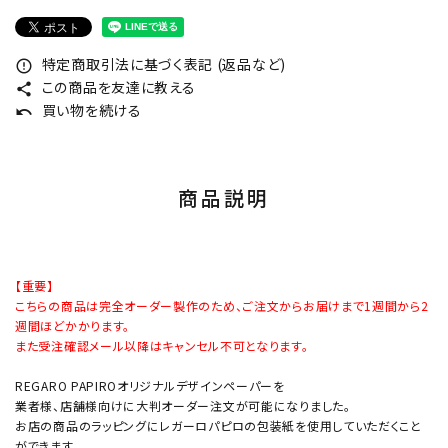
特定商取引法に基づく表記 (返品など)
error_outline
この商品を友達に教える
share
買い物を続ける
undo
商品説明
【重要】
こちらの商品は完全オーダー製作のため、ご注文からお届けまで1週間から2
週間ほどかかります。
また受注確認メール以降はキャンセル不可となります。
REGARO PAPIROオリジナルデザインペーパーを
業者様、店舗様向けに大判オーダー注文が可能になりました。
お店の商品のラッピングにレガーロパピロの包装紙を使用していただくこと
ができます。