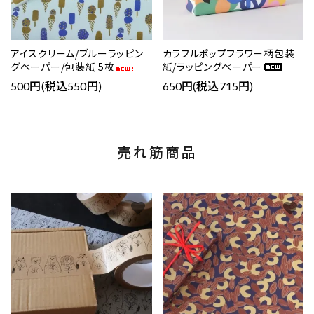
アイスクリーム/ブルーラッピン
カラフルポップフラワー柄包装
グペーパー/包装紙 5枚
紙/ラッピングペーパー
500円(税込550円)
650円(税込715円)
売れ筋商品
favorite
favorite