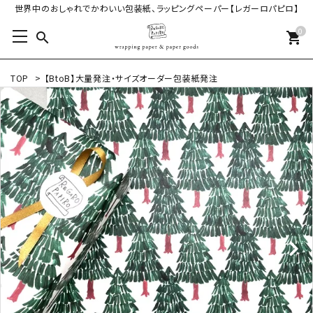
世界中のおしゃれでかわいい包装紙、ラッピングペーパー【レガーロパピロ】
0
search
shopping_cart
TOP
>
【BtoB】大量発注・サイズオーダー包装紙発注