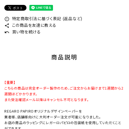
特定商取引法に基づく表記 (返品など)
error_outline
この商品を友達に教える
share
買い物を続ける
undo
商品説明
【重要】
こちらの商品は完全オーダー製作のため、ご注文からお届けまで1週間から2
週間ほどかかります。
また受注確認メール以降はキャンセル不可となります。
REGARO PAPIROオリジナルデザインペーパーを
業者様、店舗様向けに大判オーダー注文が可能になりました。
お店の商品のラッピングにレガーロパピロの包装紙を使用していただくこと
ができます。