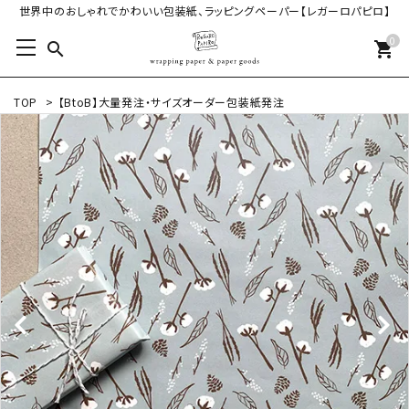
世界中のおしゃれでかわいい包装紙、ラッピングペーパー【レガーロパピロ】
0
search
shopping_cart
TOP
>
【BtoB】大量発注・サイズオーダー包装紙発注