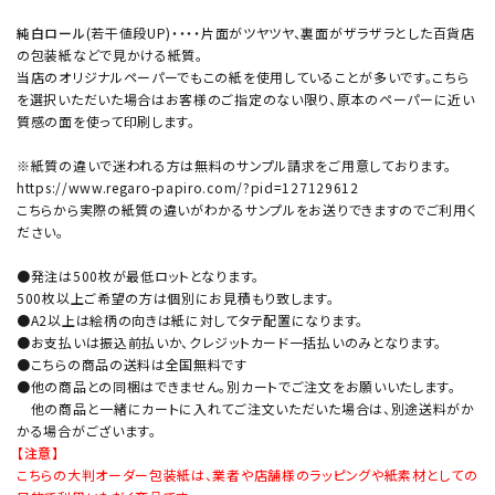
純白ロール
(若干値段UP)・・・・片面がツヤツヤ、裏面がザラザラとした百貨店
の包装紙などで見かける紙質。
当店のオリジナルペーパーでもこの紙を使用していることが多いです。こちら
を選択いただいた場合はお客様のご指定のない限り、原本のペーパーに近い
質感の面を使って印刷します。
※紙質の違いで迷われる方は無料のサンプル請求をご用意しております。
https://www.regaro-papiro.com/?pid=127129612
こちらから実際の紙質の違いがわかるサンプルをお送りできますのでご利用く
ださい。
●発注は500枚が最低ロットとなります。
500枚以上ご希望の方は個別にお見積もり致します。
●A2以上は絵柄の向きは紙に対してタテ配置になります。
●お支払いは振込前払いか、クレジットカード一括払いのみとなります。
●こちらの商品の送料は全国無料です
●他の商品との同梱はできません。別カートでご注文をお願いいたします。
他の商品と一緒にカートに入れてご注文いただいた場合は、別途送料がか
かる場合がございます。
【注意】
こちらの大判オーダー包装紙は、業者や店舗様のラッピングや紙素材としての