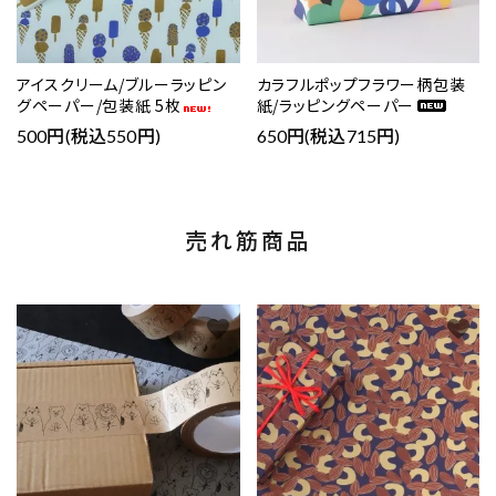
アイスクリーム/ブルーラッピン
カラフルポップフラワー柄包装
グペーパー/包装紙 5枚
紙/ラッピングペーパー
500円(税込550円)
650円(税込715円)
売れ筋商品
favorite
favorite