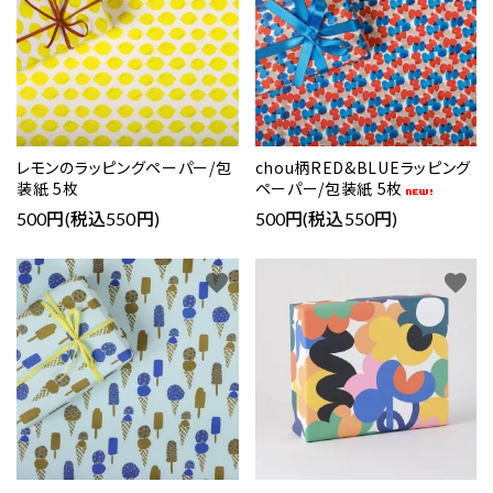
レモンのラッピングペーパー/包
chou柄RED&BLUEラッピング
装紙 5枚
ペーパー/包装紙 5枚
500円(税込550円)
500円(税込550円)
favorite
favorite