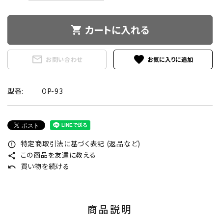
カートに入れる
shopping_cart
mail_outline
favorite
お問い合わせ
型番:
OP-93
特定商取引法に基づく表記 (返品など)
error_outline
この商品を友達に教える
share
買い物を続ける
undo
商品説明