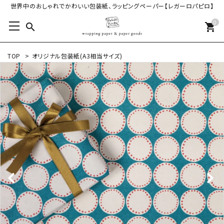
世界中のおしゃれでかわいい包装紙、ラッピングペーパー【レガーロパピロ】
0
search
shopping_cart
TOP
>
オリジナル包装紙(A3相当サイズ)