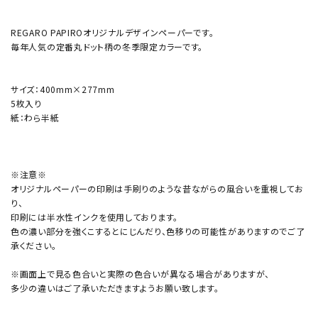
REGARO PAPIROオリジナルデザインペーパーです。
毎年人気の定番丸ドット柄の冬季限定カラーです。
サイズ：400mm×277mm
5枚入り
紙：わら半紙
※注意※
オリジナルペーパーの印刷は手刷りのような昔ながらの風合いを重視してお
り、
印刷には半水性インクを使用しております。
色の濃い部分を強くこするとにじんだり、色移りの可能性がありますのでご了
承ください。
※画面上で見る色合いと実際の色合いが異なる場合がありますが、
多少の違いはご了承いただきますようお願い致します。