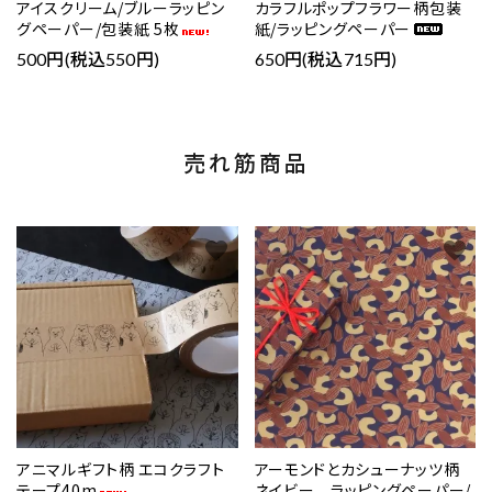
アイスクリーム/ブルーラッピン
カラフルポップフラワー柄包装
グペーパー/包装紙 5枚
紙/ラッピングペーパー
500円(税込550円)
650円(税込715円)
売れ筋商品
favorite
favorite
アニマルギフト柄 エコクラフト
アーモンドとカシューナッツ柄
テープ40m
ネイビー ラッピングペーパー/