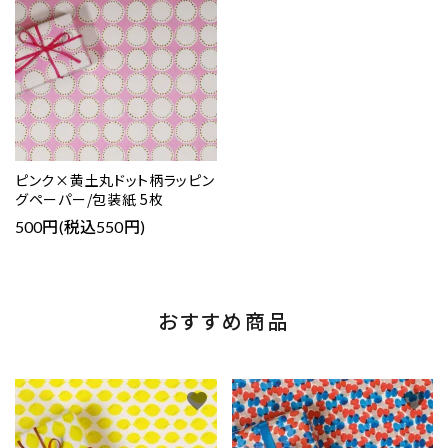
ピンク×黄土丸ドット柄ラッピン
グペーパー/包装紙 5枚
500円(税込550円)
おすすめ商品
favorite
favorite