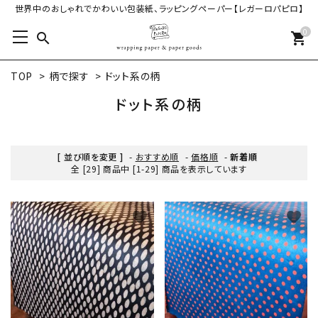
世界中のおしゃれでかわいい包装紙、ラッピングペーパー【レガーロパピロ】
0
search
shopping_cart
TOP
>
柄で探す
>
ドット系の柄
ドット系の柄
[ 並び順を変更 ]
-
おすすめ順
-
価格順
-
新着順
全 [29] 商品中 [1-29] 商品を表示しています
favorite
favorite