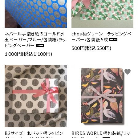
ネパール手漉き紙のゴールド水
chou柄グリーン ラッピングペ
玉ペーパー/ブルー/包装紙/ラッ
ーパー/包装紙 5枚
ピングペーパー
500円(税込550円)
1,000円(税込1,100円)
favorite
favorite
B2サイズ 和ドット柄ラッピン
BIRDS WORLD柄包装紙/ラッ