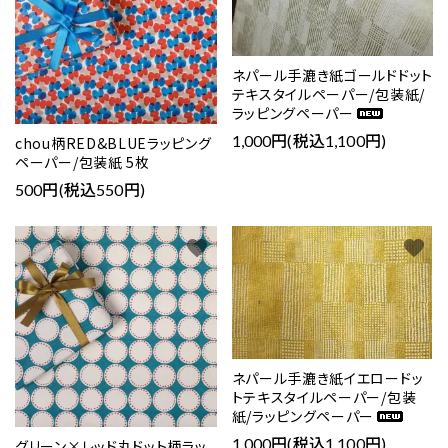
ネパール手漉き紙ゴールドドット
テキスタイルペーパー/包装紙/
ラッピングペーパー
1,000円(税込1,100円)
chou柄RED&BLUEラッピング
ペーパー/包装紙 5枚
500円(税込550円)
favorite
favorite
close
キーワード
ネパール手漉き紙イエロードッ
トテキスタイルペーパー/包装
紙/ラッピングペーパー
カテゴリー
1,000円(税込1,100円)
グリーン×レッド丸ドット柄ラッ