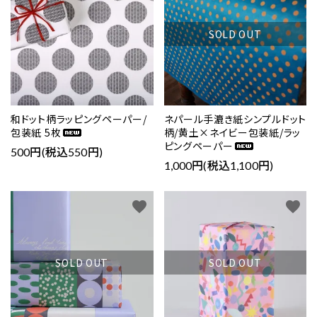
SOLD OUT
和ドット柄ラッピングペーパー/
ネパール手漉き紙シンプルドット
包装紙 5枚
柄/黄土×ネイビー包装紙/ラッ
ピングペーパー
500円(税込550円)
1,000円(税込1,100円)
favorite
favorite
SOLD OUT
SOLD OUT