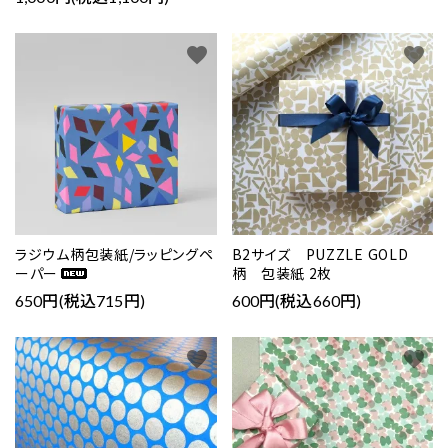
favorite
favorite
ラジウム柄包装紙/ラッピングペ
B2サイズ PUZZLE GOLD
ーパー
柄 包装紙 2枚
650円(税込715円)
600円(税込660円)
favorite
favorite