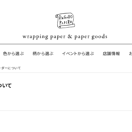
色から選ぶ
柄から選ぶ
イベントから選ぶ
店舗情報
オーダーについて
ついて
ネパールの手漉き包装紙
オーストラリ
サイドペーパ
ター包装紙
京都の手刷り包装紙
harapeco