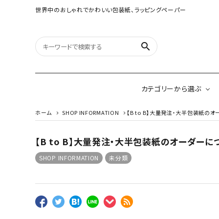
世界中のおしゃれでかわいい包装紙、ラッピングペーパー
search
カテゴリーから選ぶ
ホーム
SHOP INFORMATION
【B to B】大量発注・大半包装紙の
【B to B】大量発注・大半包装紙のオーダーに
オリジナルラッピング
紙雑貨
ペーパー
SHOP INFORMATION
未分類
イギリスのモダン包装紙
アメリカのクリエイ
ネパールのペーパーロゼ
ッタ&ガーランド