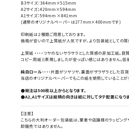
B3サイズ：364mm×515mm
A2サイズ；420mm×594mm
A1サイズ：594mm ×841mm
(通常のオリジナルペーパーは277mm×400mmです)
印刷紙は２種類ご用意しております。
価格が安いので上質紙が人気ですが、より包装紙としての質
上質紙 ・・・・ツヤのないサラサラとした質感の非加工紙。
コピー用紙と表現しましたが安っぽい感じはありません。低
純白ロール
・・・・片面がツヤツヤ、裏面がザラザラとした百
当店のオリジナルペーパーでもこの紙を使用していることが
●発注は500枚以上からとなります。
●A2,A1サイズは絵柄の向きは紙に対してタテ配置になりま
【注意】
こちらの大判オーダー包装紙は、業者や店舗様のラッピング
卸販売ではありません。