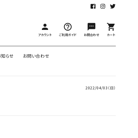
person
help_outline
sms
shopping_cart
アカウント
ご利用ガイド
お問合わせ
カート
お知らせ
お問い合わせ
2022/04/03（日）
アのダブル
ポートランドのリバーシブル包
ー
装紙
labの包装紙
リボン