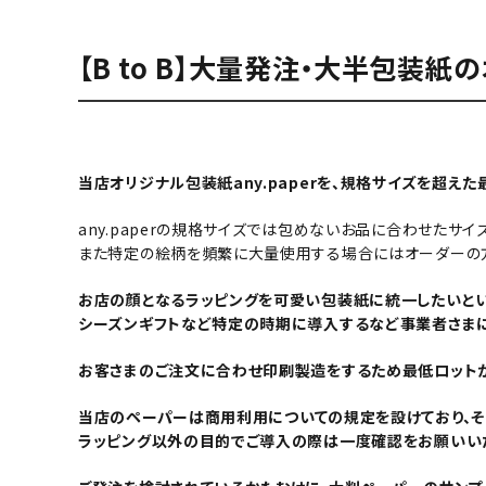
【B to B】大量発注・大半包装
当店オリジナル包装紙any.paperを、規格サイズを超え
any.paperの規格サイズでは包めないお品に合わせたサ
また特定の絵柄を頻繁に大量使用する場合にはオーダーの方
お店の顔となるラッピングを可愛い包装紙に統一したいとい
シーズンギフトなど特定の時期に導入するなど事業者さまに
お客さまのご注文に合わせ印刷製造をするため最低ロットが5
当店のペーパーは
商用利用について
の規定を設けており、
ラッピング以外の目的でご導入の際は一度確認をお願いいた