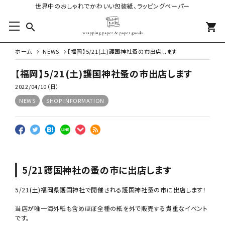
世界中のおしゃれでかわいい包装紙、ラッピングペーパー
search
shopping_cart
ホーム
NEWS
【福岡】5/21(土)護国神社蚤の市出店します
【福岡】5/21(土)護国神社蚤の市出店します
2022/04/10（日）
NEWS
SHOP INFORMATION
5/21護国神社の蚤の市に出店します
5/21(土)福岡県護国神社で開催される護国神社蚤の市に出店します！
当店が唯一海外紙も含めほぼ全種の紙を外で販売する貴重なイベント
です。