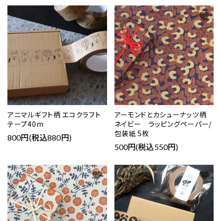
favorite
favorite
アニマルギフト柄 エコクラフト
アーモンドとカシューナッツ柄
テープ40m
ネイビー ラッピングペーパー/
包装紙 5枚
800円(税込880円)
500円(税込550円)
favorite
favorite