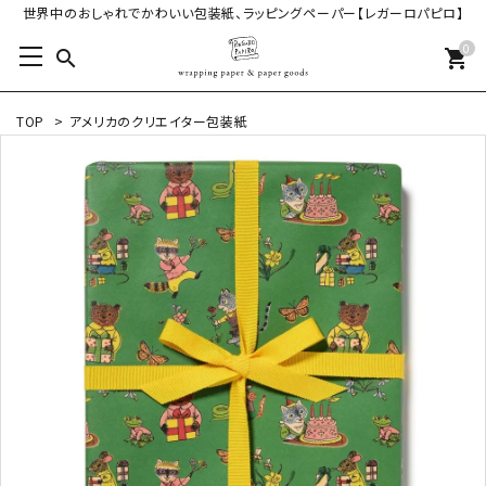
世界中のおしゃれでかわいい包装紙、ラッピングペーパー【レガーロパピロ】
0
search
shopping_cart
TOP
>
アメリカのクリエイター包装紙