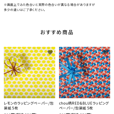
※画面上でみた色合いと実際の色合いが異なる場合がありますが
多少の違いはご了承ください。
おすすめ商品
favorite
favorite
レモンのラッピングペーパー/包
chou柄RED&BLUEラッピング
装紙 5枚
ペーパー/包装紙 5枚