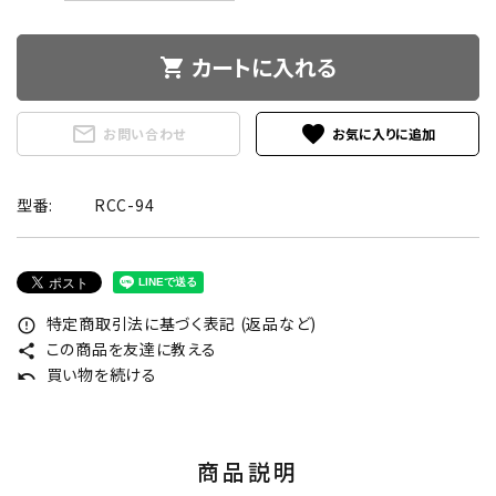
カートに入れる
shopping_cart
mail_outline
favorite
お問い合わせ
型番:
RCC-94
特定商取引法に基づく表記 (返品など)
error_outline
この商品を友達に教える
share
買い物を続ける
undo
商品説明