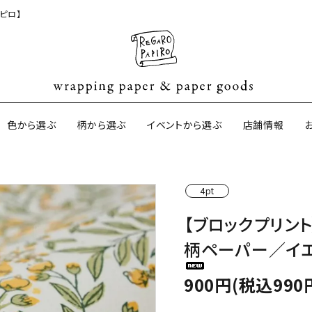
ピロ】
色から選ぶ
柄から選ぶ
イベントから選ぶ
店舗情報
4pt
ジナル包装紙
和紙の包装紙(CAGWA paper)
【BtoB】店
【ブロックプリン
サイズオーダ
柄ペーパー／イ
ントコットン
イギリスのモダン包装紙
イギリスの両
900円(税込990
ーパー
日本のペーパーブランド
ラッピング用