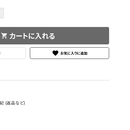
＋
カートに入れる
shopping_cart
favorite
せ
 (返品など)