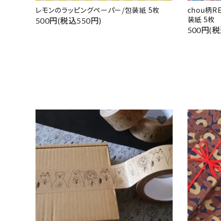
レモンのラッピングペーパー/包装紙 5枚
chou柄
装紙 5枚
500円(税込550円)
500円(税
favorite