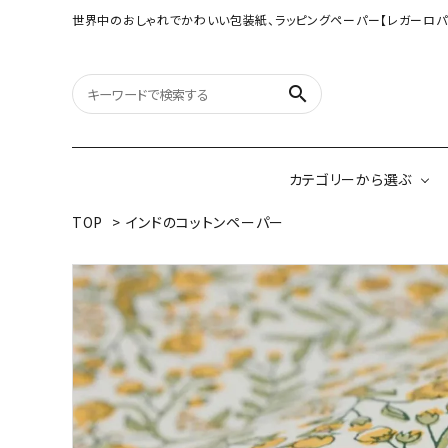
世界中のおしゃれでかわいい包装紙、ラッピングペーパー【レガーロパ
search
カテゴリーから選ぶ
TOP
>
インドのコットンペーパー
オリジナル包装紙
【大判サイズ】オリ
（A3相当サイズ）
ネパールの手漉き包装紙
インドのハンドプリ
ペーパー
ボタニカルダブルサイド包装紙
韓国のデザインペ