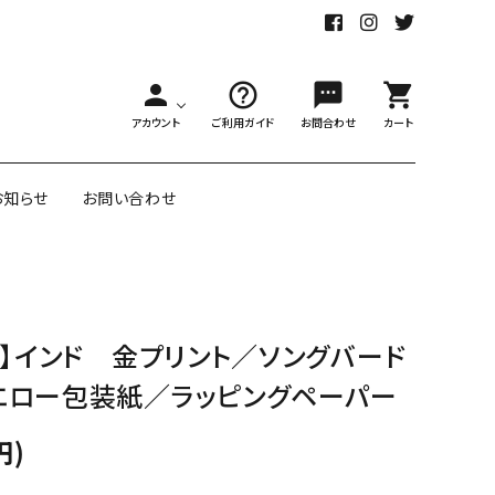
person
help_outline
sms
shopping_cart
アカウント
ご利用ガイド
お問合わせ
カート
お知らせ
お問い合わせ
舗様向大ロット
オリジナル紙雑貨
ト】インド 金プリント／ソングバード
ー受注生産
エロー包装紙／ラッピングペーパー
面包装紙
アメリカのクリエイター包装紙
円)
リボン・紐
アウトレットセール