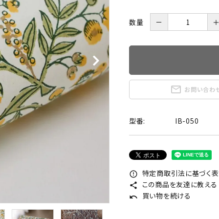
数量
－
mail_outline
お問い合わ
型番:
IB-050
特定商取引法に基づく表記
error_outline
この商品を友達に教える
share
買い物を続ける
undo