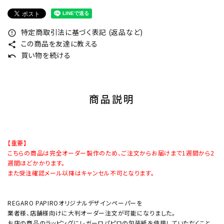
特定商取引法に基づく表記 (返品など)
error_outline
この商品を友達に教える
share
買い物を続ける
undo
商品説明
【重要】
こちらの商品は完全オーダー製作のため、ご注文からお届けまで1週間から2
週間ほどかかります。
また受注確認メール以降はキャンセル不可となります。
REGARO PAPIROオリジナルデザインペーパーを
業者様、店舗様向けに大判オーダー注文が可能になりました。
お店の商品のラッピングにレガーロパピロの包装紙を使用していただくこと