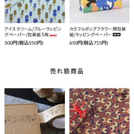
アイスクリーム/ブルーラッピン
カラフルポップフラワー柄包装
グペーパー/包装紙 5枚
紙/ラッピングペーパー
500円(税込550円)
650円(税込715円)
売れ筋商品
favorite
favorite