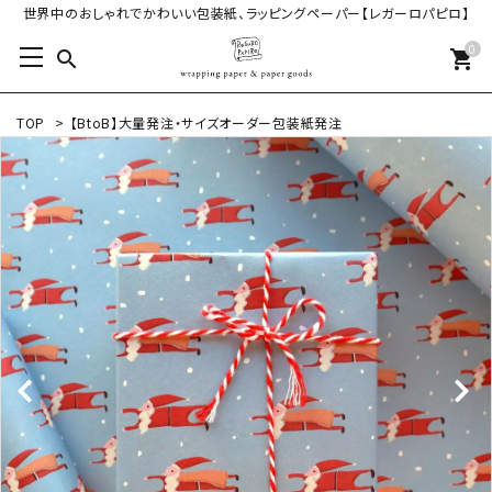
世界中のおしゃれでかわいい包装紙、ラッピングペーパー【レガーロパピロ】
0
search
shopping_cart
TOP
>
【BtoB】大量発注・サイズオーダー包装紙発注