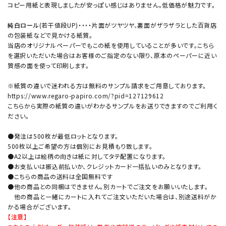
コピー用紙と表現しましたが安っぽい感じはありません。低価格が魅力です。
純白ロール
(若干値段UP)・・・・片面がツヤツヤ、裏面がザラザラとした百貨店
の包装紙などで見かける紙質。
当店のオリジナルペーパーでもこの紙を使用していることが多いです。こちら
を選択いただいた場合はお客様のご指定のない限り、原本のペーパーに近い
質感の面を使って印刷します。
※紙質の違いで迷われる方は無料のサンプル請求をご用意しております。
https://www.regaro-papiro.com/?pid=127129612
こちらから実際の紙質の違いがわかるサンプルをお送りできますのでご利用く
ださい。
●発注は500枚が最低ロットとなります。
500枚以上ご希望の方は個別にお見積もり致します。
●A2以上は絵柄の向きは紙に対してタテ配置になります。
●お支払いは振込前払いか、クレジットカード一括払いのみとなります。
●こちらの商品の送料は全国無料です
●他の商品との同梱はできません。別カートでご注文をお願いいたします。
他の商品と一緒にカートに入れてご注文いただいた場合は、別途送料がか
かる場合がございます。
【注意】