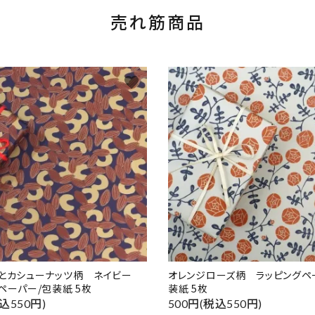
売れ筋商品
favorite
ドとカシューナッツ柄 ネイビー
オレンジローズ柄 ラッピングペ
ペーパー/包装紙 5枚
装紙 5枚
込550円)
500円(税込550円)