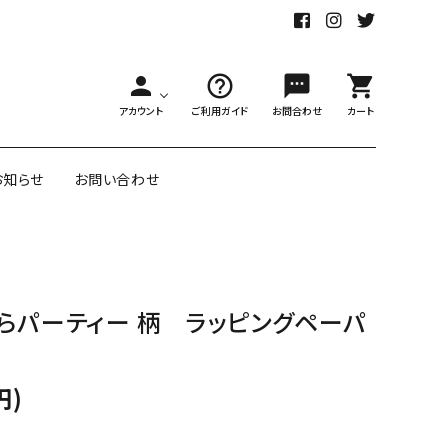
person
help_outline
sms
shopping_cart
アカウント
ご利用ガイド
お問合わせ
カート
お知らせ
お問い合わせ
舗様向大ロット
オリジナル紙雑貨
らパーティー 柄 ラッピングペーパ
ー受注生産
面包装紙
アメリカのクリエイター包装紙
円)
リボン・紐
アウトレットセール