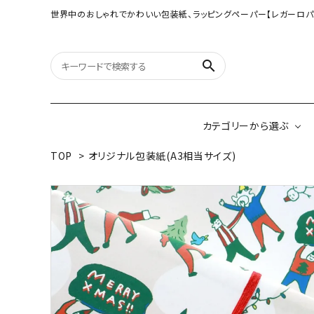
世界中のおしゃれでかわいい包装紙、ラッピングペーパー【レガーロパ
search
カテゴリーから選ぶ
TOP
>
オリジナル包装紙(A3相当サイズ)
オリジナル包装紙
【大判サイズ】オリ
（A3相当サイズ）
ネパールの手漉き包装紙
インドのハンドプリ
ペーパー
ボタニカルダブルサイド包装紙
韓国のデザインペ