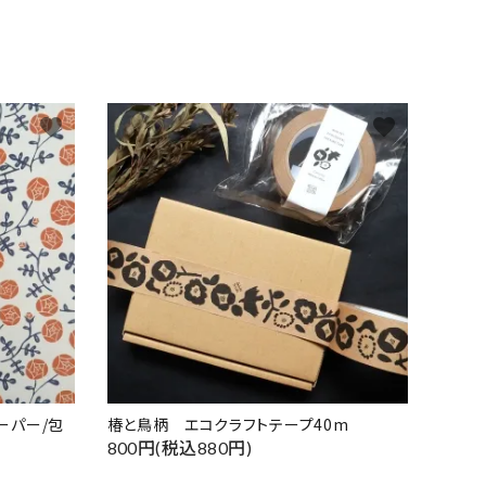
favorite
favorite
ーパー/包
椿と鳥柄 エコクラフトテープ40m
800円(税込880円)