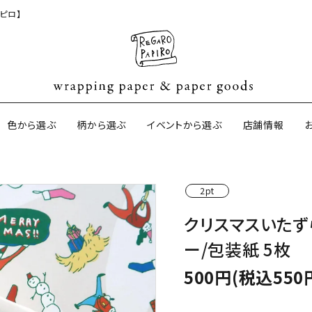
ピロ】
色から選ぶ
柄から選ぶ
イベントから選ぶ
店舗情報
2pt
ジナル包装紙
和紙の包装紙(CAGWA paper)
【BtoB】店
クリスマスいたず
サイズオーダ
ー/包装紙 5枚
ントコットン
イギリスのモダン包装紙
イギリスの両
500円(税込550
ーパー
日本のペーパーブランド
ラッピング用