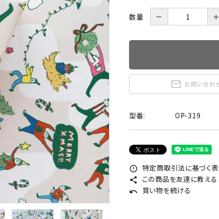
数量
－
mail_outline
お問い合わ
型番:
OP-319
特定商取引法に基づく表記
error_outline
この商品を友達に教える
share
買い物を続ける
undo