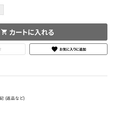
＋
カートに入れる
shopping_cart
favorite
せ
 (返品など)