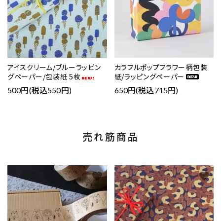
アイスクリーム/ブルーラッピン
カラフルポップフラワー柄包装
グペーパー/包装紙 5枚
紙/ラッピングペーパー
500円(税込550円)
650円(税込715円)
売れ筋商品
favorite
favorite