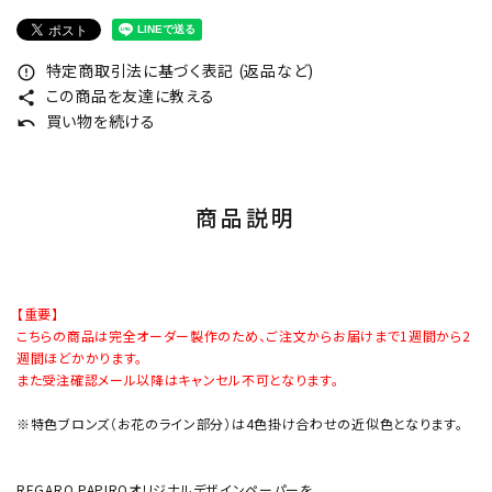
特定商取引法に基づく表記 (返品など)
error_outline
この商品を友達に教える
share
買い物を続ける
undo
商品説明
【重要】
こちらの商品は完全オーダー製作のため、ご注文からお届けまで1週間から2
週間ほどかかります。
また受注確認メール以降はキャンセル不可となります。
※特色ブロンズ（お花のライン部分）は4色掛け合わせの近似色となります。
REGARO PAPIROオリジナルデザインペーパーを