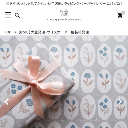
世界中のおしゃれでかわいい包装紙、ラッピングペーパー【レガーロパピロ】
0
search
shopping_cart
TOP
>
【BtoB】大量発注・サイズオーダー包装紙発注