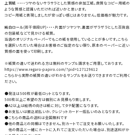
上質紙
・・・・ツヤのないサラサラとした質感の非加工紙。良質なコピー用紙の
ような質感と認識いただければ近いかと思います。
コピー用紙と表現しましたが安っぽい感じはありません。低価格が魅力です。
純白ロール
(若干値段UP)・・・・片面がツヤツヤ、裏面がザラザラとした百貨店
の包装紙などで見かける紙質。
当店のオリジナルペーパーでもこの紙を使用していることが多いです。こちら
を選択いただいた場合はお客様のご指定のない限り、原本のペーパーに近い
質感の面を使って印刷します。
※紙質の違いで迷われる方は無料のサンプル請求をご用意しております。
https://www.regaro-papiro.com/?pid=127129612
こちらから実際の紙質の違いがわかるサンプルをお送りできますのでご利用く
ださい。
●発注は500枚が最低ロットとなります。
500枚以上ご希望の方は個別にお見積もり致します。
●A2以上は絵柄の向きは紙に対してタテ配置になります。
●お支払いは振込前払いか、クレジットカード一括払いのみとなります。
●こちらの商品の送料は全国無料です
●他の商品との同梱はできません。別カートでご注文をお願いいたします。
他の商品と一緒にカートに入れてご注文いただいた場合は、別途送料がか