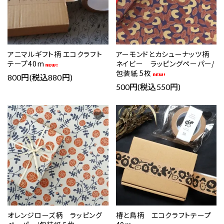
アニマルギフト柄 エコクラフト
アーモンドとカシューナッツ柄
テープ40m
ネイビー ラッピングペーパー/
包装紙 5枚
800円(税込880円)
500円(税込550円)
favorite
favorite
オレンジローズ柄 ラッピング
椿と鳥柄 エコクラフトテープ