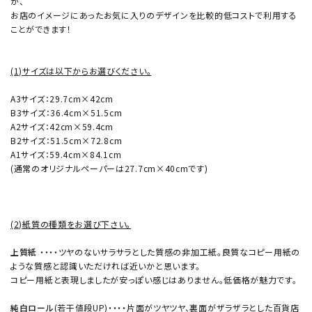
が、
お店のイメージにあったお気に入りのデザインを比較的低コストで利用する
ことができます！
(1)サイズは以下からお選びください。
A3サイズ：29.7cm×42cm
B3サイズ：36.4cm×51.5cm
A2サイズ：42cm×59.4cm
B2サイズ：51.5cm×72.8cm
A1サイズ：59.4cm×84.1cm
(通常のオリジナルペーパーは27.7cm×40cmです)
(2)紙質の種類をお選び下さい。
上質紙
・・・・ツヤのないサラサラとした質感の非加工紙。良質なコピー用紙の
ような質感と認識いただければ近いかと思います。
コピー用紙と表現しましたが安っぽい感じはありません。低価格が魅力です。
純白ロール
(若干値段UP)・・・・片面がツヤツヤ、裏面がザラザラとした百貨店