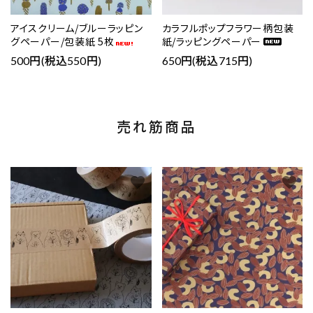
アイスクリーム/ブルーラッピン
カラフルポップフラワー柄包装
グペーパー/包装紙 5枚
紙/ラッピングペーパー
500円(税込550円)
650円(税込715円)
売れ筋商品
favorite
favorite