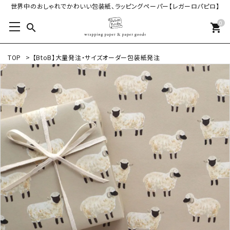
世界中のおしゃれでかわいい包装紙、ラッピングペーパー【レガーロパピロ】
0
search
shopping_cart
TOP
>
【BtoB】大量発注・サイズオーダー包装紙発注