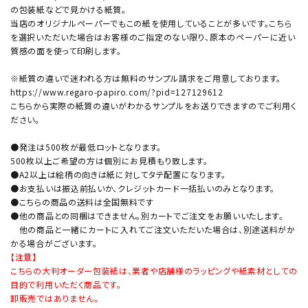
の包装紙などで見かける紙質。
当店のオリジナルペーパーでもこの紙を使用していることが多いです。こちら
を選択いただいた場合はお客様のご指定のない限り、原本のペーパーに近い
質感の面を使って印刷します。
※紙質の違いで迷われる方は無料のサンプル請求をご用意しております。
https://www.regaro-papiro.com/?pid=127129612
こちらから実際の紙質の違いがわかるサンプルをお送りできますのでご利用く
ださい。
●発注は500枚が最低ロットとなります。
500枚以上ご希望の方は個別にお見積もり致します。
●A2以上は絵柄の向きは紙に対してタテ配置になります。
●お支払いは振込前払いか、クレジットカード一括払いのみとなります。
●こちらの商品の送料は全国無料です
●他の商品との同梱はできません。別カートでご注文をお願いいたします。
他の商品と一緒にカートに入れてご注文いただいた場合は、別途送料がか
かる場合がございます。
【注意】
こちらの大判オーダー包装紙は、業者や店舗様のラッピングや紙素材としての
目的で利用いただく商品です。
卸販売ではありません。