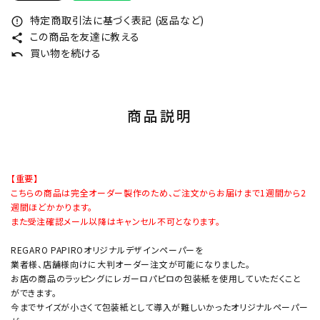
特定商取引法に基づく表記 (返品など)
error_outline
この商品を友達に教える
share
買い物を続ける
undo
商品説明
【重要】
こちらの商品は完全オーダー製作のため、ご注文からお届けまで1週間から2
週間ほどかかります。
また受注確認メール以降はキャンセル不可となります。
REGARO PAPIROオリジナルデザインペーパーを
業者様、店舗様向けに大判オーダー注文が可能になりました。
お店の商品のラッピングにレガーロパピロの包装紙を使用していただくこと
ができます。
今までサイズが小さくて包装紙として導入が難しいかったオリジナルペーパー