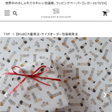
世界中のおしゃれでかわいい包装紙、ラッピングペーパー【レガーロパピロ】
0
search
shopping_cart
TOP
>
【BtoB】大量発注・サイズオーダー包装紙発注