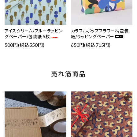
アイスクリーム/ブルーラッピン
カラフルポップフラワー柄包装
グペーパー/包装紙 5枚
紙/ラッピングペーパー
500円(税込550円)
650円(税込715円)
売れ筋商品
favorite
favorite