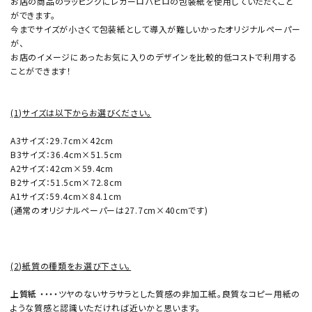
お店の商品のラッピングにレガーロパピロの包装紙を使用していただくこと
ができます。
今までサイズが小さくて包装紙として導入が難しいかったオリジナルペーパー
が、
お店のイメージにあったお気に入りのデザインを比較的低コストで利用する
ことができます！
(1)サイズは以下からお選びください。
A3サイズ：29.7cm×42cm
B3サイズ：36.4cm×51.5cm
A2サイズ：42cm×59.4cm
B2サイズ：51.5cm×72.8cm
A1サイズ：59.4cm×84.1cm
(通常のオリジナルペーパーは27.7cm×40cmです)
(2)紙質の種類をお選び下さい。
上質紙
・・・・ツヤのないサラサラとした質感の非加工紙。良質なコピー用紙の
ような質感と認識いただければ近いかと思います。