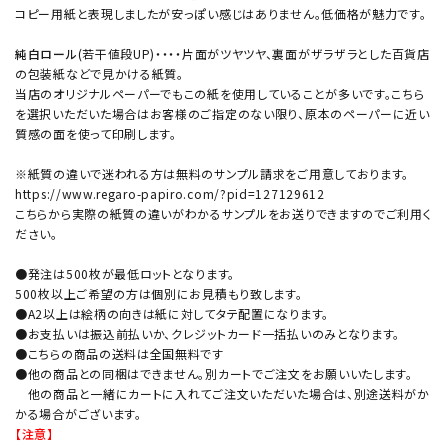
コピー用紙と表現しましたが安っぽい感じはありません。低価格が魅力です。
純白ロール
(若干値段UP)・・・・片面がツヤツヤ、裏面がザラザラとした百貨店
の包装紙などで見かける紙質。
当店のオリジナルペーパーでもこの紙を使用していることが多いです。こちら
を選択いただいた場合はお客様のご指定のない限り、原本のペーパーに近い
質感の面を使って印刷します。
※紙質の違いで迷われる方は無料のサンプル請求をご用意しております。
https://www.regaro-papiro.com/?pid=127129612
こちらから実際の紙質の違いがわかるサンプルをお送りできますのでご利用く
ださい。
●発注は500枚が最低ロットとなります。
500枚以上ご希望の方は個別にお見積もり致します。
●A2以上は絵柄の向きは紙に対してタテ配置になります。
●お支払いは振込前払いか、クレジットカード一括払いのみとなります。
●こちらの商品の送料は全国無料です
●他の商品との同梱はできません。別カートでご注文をお願いいたします。
他の商品と一緒にカートに入れてご注文いただいた場合は、別途送料がか
かる場合がございます。
【注意】