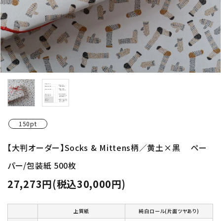
150pt
【大判オーダー】Socks & Mittens柄／黄土×黒 ペー
パー/包装紙 500枚
27,273円(税込30,000円)
上質紙
純白ロール(片面ツヤあり)