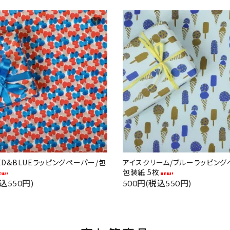
favorite
RED&BLUEラッピングペーパー/包
アイスクリーム/ブルーラッピング
包装紙 5枚
込550円)
500円(税込550円)