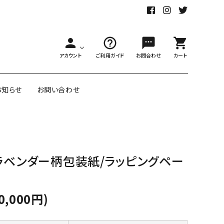
person
help_outline
sms
shopping_cart
アカウント
ご利用ガイド
お問合わせ
カート
お知らせ
お問い合わせ
舗様向大ロット
オリジナル紙雑貨
ラベンダー柄包装紙/ラッピングペー
ー受注生産
面包装紙
アメリカのクリエイター包装紙
0,000円)
リボン・紐
アウトレットセール