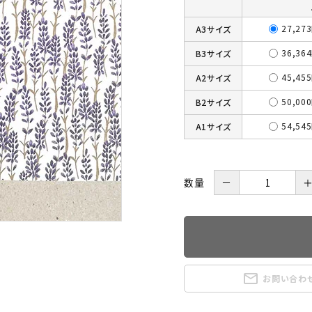
27,27
A3サイズ
36,36
B3サイズ
45,45
A2サイズ
50,00
B2サイズ
54,54
A1サイズ
数量
－
mail_outline
お問い合わ