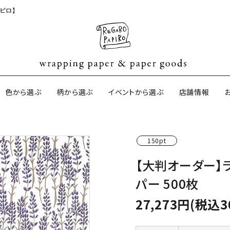
ピロ】
色から選ぶ
柄から選ぶ
イベントから選ぶ
店舗情報
150pt
ジナル包装紙
和紙の包装紙(CAGWA paper)
【BtoB】店
【大判オーダー】
サイズオーダ
パー 500枚
ントコットン
イギリスのモダン包装紙
イギリスの両
27,273円(税込3
ーパー
日本のペーパーブランド
ラッピング用