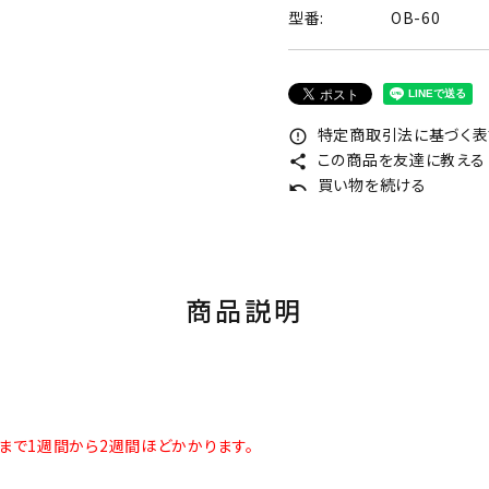
型番:
OB-60
特定商取引法に基づく表記
error_outline
この商品を友達に教える
share
買い物を続ける
undo
商品説明
まで1週間から2週間ほどかかります。