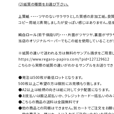
(2)紙質の種類をお選び下さい。
上質紙
・・・・ツヤのないサラサラとした質感の非加工紙。
コピー用紙と表現しましたが安っぽい感じはありません。低
純白ロール
(若干値段UP)・・・・片面がツヤツヤ、裏面が
当店のオリジナルペーパーでもこの紙を使用していることが
※紙質の違いで迷われる方は無料のサンプル請求をご用意し
https://www.regaro-papiro.com/?pid=127129612
こちらから実際の紙質の違いがわかるサンプルをお送りでき
●発注は500枚が最低ロットとなります。
500枚以上ご希望の方は個別にお見積もり致します。
●A2以上は絵柄の向きは紙に対してタテ配置になります。
●お支払いは振込前払いか、クレジットカード一括払いのみ
●こちらの商品の送料は全国無料です
●他の商品との同梱はできません。別カートでご注文をお願
他の商品と一緒にカートに入れてご注文いただいた場合は