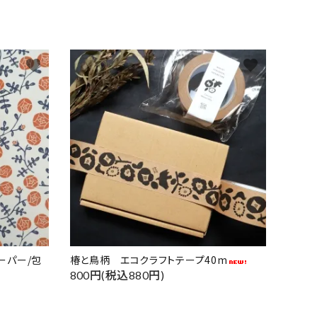
favorite
favorite
ーパー/包
椿と鳥柄 エコクラフトテープ40m
800円(税込880円)