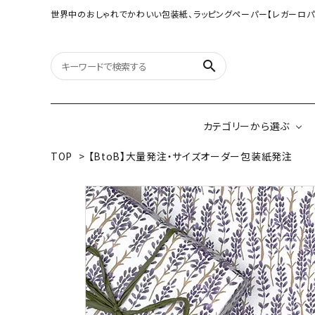
世界中のおしゃれでかわいい包装紙、ラッピングペーパー【レガーロパ
search
カテゴリーから選ぶ
TOP
>
【BtoB】大量発注・サイズオーダー包装紙発注
オリジナル包装紙
【大判サイズ】オリ
（A3相当サイズ）
ネパールの手漉き包装紙
インドのハンドプリ
ペーパー
ボタニカルダブルサイド包装紙
韓国のデザインペ