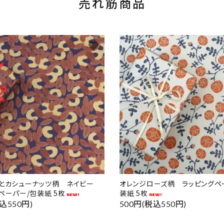
売れ筋商品
favorite
ドとカシューナッツ柄 ネイビー
オレンジローズ柄 ラッピングペ
ペーパー/包装紙 5枚
装紙 5枚
込550円)
500円(税込550円)