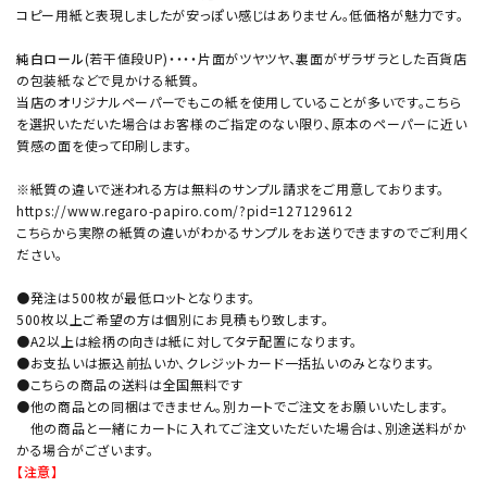
コピー用紙と表現しましたが安っぽい感じはありません。低価格が魅力です。
純白ロール
(若干値段UP)・・・・片面がツヤツヤ、裏面がザラザラとした百貨店
の包装紙などで見かける紙質。
当店のオリジナルペーパーでもこの紙を使用していることが多いです。こちら
を選択いただいた場合はお客様のご指定のない限り、原本のペーパーに近い
質感の面を使って印刷します。
※紙質の違いで迷われる方は無料のサンプル請求をご用意しております。
https://www.regaro-papiro.com/?pid=127129612
こちらから実際の紙質の違いがわかるサンプルをお送りできますのでご利用く
ださい。
●発注は500枚が最低ロットとなります。
500枚以上ご希望の方は個別にお見積もり致します。
●A2以上は絵柄の向きは紙に対してタテ配置になります。
●お支払いは振込前払いか、クレジットカード一括払いのみとなります。
●こちらの商品の送料は全国無料です
●他の商品との同梱はできません。別カートでご注文をお願いいたします。
他の商品と一緒にカートに入れてご注文いただいた場合は、別途送料がか
かる場合がございます。
【注意】