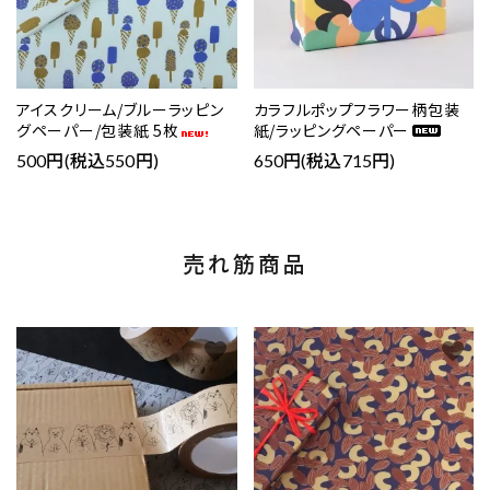
アイスクリーム/ブルーラッピン
カラフルポップフラワー柄包装
グペーパー/包装紙 5枚
紙/ラッピングペーパー
500円(税込550円)
650円(税込715円)
売れ筋商品
favorite
favorite