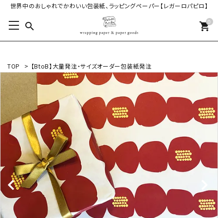
世界中のおしゃれでかわいい包装紙、ラッピングペーパー【レガーロパピロ】
0
search
shopping_cart
TOP
>
【BtoB】大量発注・サイズオーダー包装紙発注