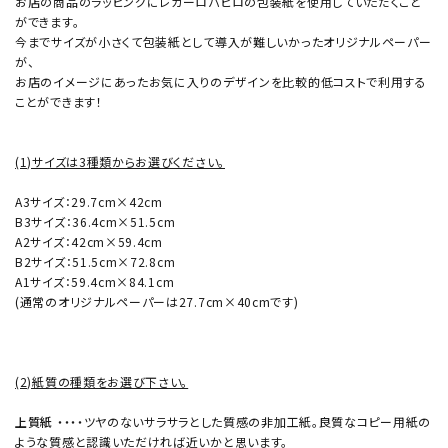
お店の商品のラッピングにレガーロパピロの包装紙を使用していただくこと
ができます。
今までサイズが小さくて包装紙として導入が難しいかったオリジナルペーパー
が、
お店のイメージにあったお気に入りのデザインを比較的低コストで利用する
ことができます！
(1)サイズは3種類からお選びください。
A3サイズ：29.7cm×42cm
B3サイズ：36.4cm×51.5cm
A2サイズ：42cm×59.4cm
B2サイズ：51.5cm×72.8cm
A1サイズ：59.4cm×84.1cm
(通常のオリジナルペーパーは27.7cm×40cmです)
(2)紙質の種類をお選び下さい。
上質紙
・・・・ツヤのないサラサラとした質感の非加工紙。良質なコピー用紙の
ような質感と認識いただければ近いかと思います。