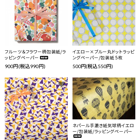
フルーツ＆フラワー柄包装紙/ラ
イエロー×ブルー丸ドットラッピ
ッピングペーパー
ングペーパー/包装紙 5枚
900円(税込990円)
500円(税込550円)
favorite
favorite
ネパール手漉き紙気球柄イエロ
ー/包装紙/ラッピングペーパー