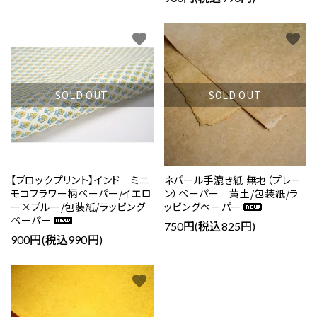
favorite
favorite
SOLD OUT
SOLD OUT
【ブロックプリント】インド ミニ
ネパール手漉き紙 無地（プレー
モコフラワー柄ペーパー/イエロ
ン）ペーパー 黄土/包装紙/ラ
ー×ブルー/包装紙/ラッピング
ッピングペーパー
ペーパー
750円(税込825円)
900円(税込990円)
favorite