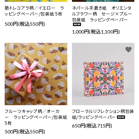
筋トレコアラ柄／イエロー ラ
ネパール手漉き紙 オリエンタ
ッピングペーパー/包装紙 5枚
ルフラワー柄 セージ×ブルー
包装紙 ラッピングペーパー
500円(税込550円)
1,000円(税込1,100円)
favorite
favorite
フルーツキャップ柄／オーカ
フローラルリフレクション柄包装
ー ラッピングペーパー/包装紙
紙/ラッピングペーパー
5枚
650円(税込715円)
500円(税込550円)