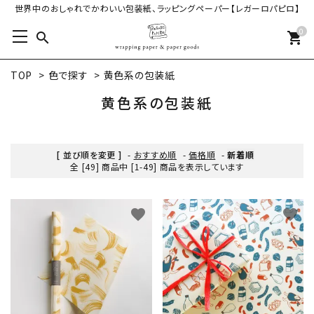
世界中のおしゃれでかわいい包装紙、ラッピングペーパー【レガーロパピロ】
0
search
shopping_cart
TOP
>
色で探す
>
黄色系の包装紙
黄色系の包装紙
[ 並び順を変更 ]
-
おすすめ順
-
価格順
-
新着順
全 [49] 商品中 [1-49] 商品を表示しています
favorite
favorite