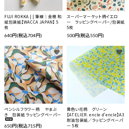
FUJI ROKKA | | 筆線｜金穂 和
スーパーマーケット柄イエロ
紙包装紙【WACCA JAPAN】 5
ー ラッピングペーパー/包装紙
枚
5枚
640円(税込704円)
500円(税込550円)
favorite
favorite
ペンシルフラワー柄 やまぶ
黄色い花柄 グリーン
き 包装紙 ラッピングペーパー
【ATELIER. encle d'encle】A3
耐油包装紙／ラッピングペーパ
ー 5枚
650円(税込715円)