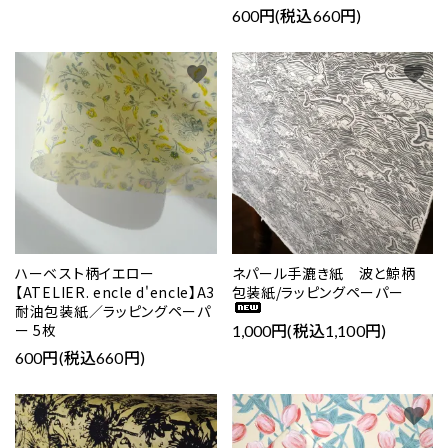
600円(税込660円)
favorite
favorite
ハーベスト柄イエロー
ネパール手漉き紙 波と鯨柄
【ATELIER. encle d'encle】A3
包装紙/ラッピングペーパー
耐油包装紙／ラッピングペーパ
ー 5枚
1,000円(税込1,100円)
600円(税込660円)
favorite
favorite