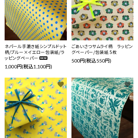
ネパール手漉き紙シンプルドット
ごあいさつサムライ柄 ラッピン
柄/ブルー×イエロー包装紙/ラ
グペーパー/包装紙 5枚
ッピングペーパー
500円(税込550円)
1,000円(税込1,100円)
favorite
favorite