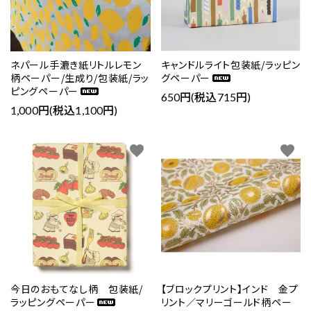
ネパール手漉き紙リトルレモン
キャンドルライト包装紙/ラッピン
柄ペーパー/生成り/包装紙/ラッ
グペーパー
ピングペーパー
650円(税込715円)
1,000円(税込1,100円)
favorite
favorite
close
キーワード
カテゴリー
今日のおもてなし柄 包装紙/
【ブロックプリント】インド 金プ
ラッピングペーパー
リント／マリーゴールド柄ペー