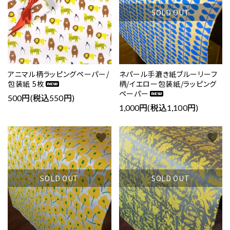
SOLD OUT
アニマル柄ラッピングペーパー/
ネパール手漉き紙ブルーリーフ
包装紙 5枚
柄/イエロー包装紙/ラッピング
ペーパー
500円(税込550円)
1,000円(税込1,100円)
favorite
favorite
SOLD OUT
SOLD OUT