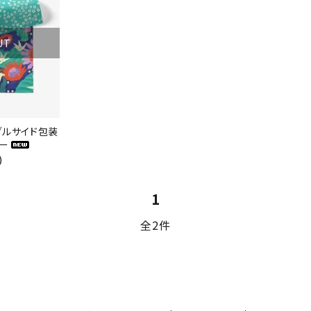
リー
UT
検索する
ブルサイド包装
ー
)
1
全2件