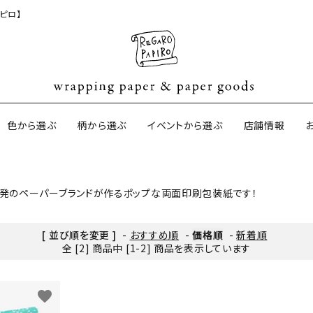
ピロ】
色から選ぶ
柄から選ぶ
イベントから選ぶ
店舗情報
ド発のペーパーブランドが作るポップな両面印刷包装紙です！
ジナル包装紙
和紙の包装紙(CAGWA paper)
【BtoB】店
サイズオーダ
[ 並び順を変更 ]
-
おすすめ順
-
価格順
-
新着順
ントコットン
イギリスのモダン包装紙
イギリスの両
全 [2] 商品中 [1-2] 商品を表示しています
ード
ーパー
日本のペーパーブランド
ラッピング用
favorite