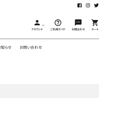
person
help_outline
sms
shopping_cart
アカウント
ご利用ガイド
お問合わせ
カート
お知らせ
お問い合わせ
舗様向大ロット
オリジナル紙雑貨
ー受注生産
close
面包装紙
アメリカのクリエイター包装紙
リボン・紐
アウトレットセール