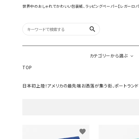
世界中のおしゃれでかわいい包装紙、ラッピングペーパー【レガーロパ
search
カテゴリーから選ぶ
TOP
日本初上陸！アメリカの最先端お洒落が集う街、ポートラン
オリジナル包装紙
【大判サイズ】オリ
（A3相当サイズ）
ネパールの手漉き包装紙
インドのハンドプリ
ペーパー
キーワ
ボタニカルダブルサイド包装紙
韓国のデザインペ
favorite