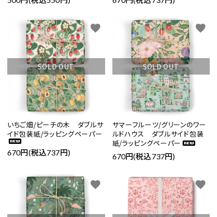
favorite
favorite
SOLD OUT
SOLD OUT
いちご畑/ピーチの木 ダブルサ
サマーフルーツ/グリーンのワー
イド包装紙/ラッピングペーパー
ルドハウス ダブルサイド包装
紙/ラッピングペーパー
670円(税込737円)
670円(税込737円)
favorite
favorite