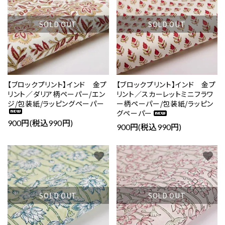
SOLD OUT
SOLD OUT
【ブロックプリント】インド 金プ
【ブロックプリント】インド 金プ
リント／ダリア柄ペーパー/エン
リント／スカーレットミニフラワ
ジ/包装紙/ラッピングペーパー
ー柄ペーパー/包装紙/ラッピン
グペーパー
900円(税込990円)
900円(税込990円)
favorite
favorite
SOLD OUT
SOLD OUT