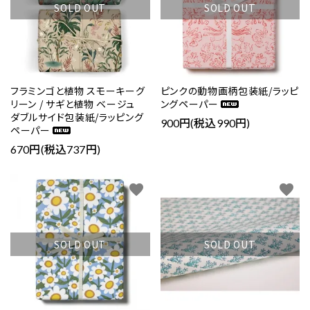
SOLD OUT
SOLD OUT
フラミンゴと植物 スモーキーグ
ピンクの動物画柄包装紙/ラッピ
リーン / サギと植物 ベージュ
ングペーパー
ダブルサイド包装紙/ラッピング
900円(税込990円)
ペーパー
670円(税込737円)
favorite
favorite
SOLD OUT
SOLD OUT