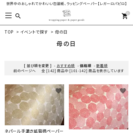
世界中のおしゃれでかわいい包装紙、ラッピングペーパー【レガーロパピロ】
0
search
shopping_cart
TOP
>
イベントで探す
>
母の日
母の日
[ 並び順を変更 ]
-
おすすめ順
-
価格順
-
新着順
前のページへ
全 [142] 商品中 [101-142] 商品を表示しています
favorite
favorite
ネパール手漉き紙菊柄ペーパー