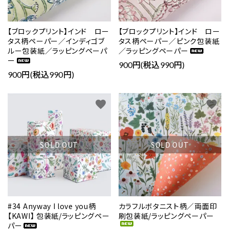
【ブロックプリント】インド ロー
【ブロックプリント】インド ロー
タス柄ペーパー／インディゴブ
タス柄ペーパー／ピンク包装紙
ルー包装紙／ラッピングペーパ
／ラッピングペーパー
ー
900円(税込990円)
900円(税込990円)
favorite
favorite
SOLD OUT
SOLD OUT
#34 Anyway I love you柄
カラフルボタニスト柄／両面印
【KAWI】 包装紙/ラッピングペー
刷包装紙/ラッピングペーパー
パー