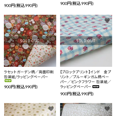
900円(税込990円)
900円(税込990円)
favorite
favorite
SOLD OUT
SOLD OUT
ラセットガーデン柄／両面印刷
【ブロックプリント】インド 金プ
包装紙/ラッピングペーパー
リント／ブルーギンガム柄ペー
パー／ピンクフラワー 包装紙／
ラッピングペーパー
900円(税込990円)
900円(税込990円)
favorite
favorite