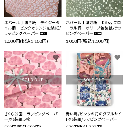
ネパール手漉き紙 デイジータ
ネパール手漉き紙 Ditsy フロ
イル柄 ピンクオレンジ包装紙/
ーラル柄 オリーブ包装紙/ラッ
ラッピングペーパー
ピングペーパー
1,000円(税込1,100円)
1,000円(税込1,100円)
favorite
favorite
SOLD OUT
SOLD OUT
さくら公園 ラッピングペーパ
青い鳥/ピンクの花のダブルサイ
ー/包装紙 5枚
ド包装紙/ラッピングペーパー
500円(税込550円)
670円(税込737円)