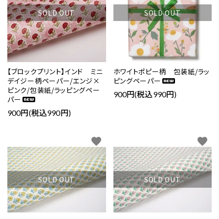
SOLD OUT
SOLD OUT
close
【ブロックプリント】インド ミニ
ホワイトポピー柄 包装紙/ラッ
キーワード
デイジー柄ペーパー/エンジ×
ピングペーパー
ピンク/包装紙/ラッピングペー
900円(税込990円)
パー
900円(税込990円)
カテゴリー
favorite
favorite
検索する
SOLD OUT
SOLD OUT