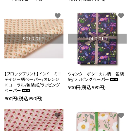
favorite
favorite
SOLD OUT
SOLD OUT
【ブロックプリント】インド ミニ
ウィンターボタニカル柄 包装
デイジー柄ペーパー/オレンジ
紙/ラッピングペーパー
×コーラル/包装紙/ラッピング
900円(税込990円)
ペーパー
900円(税込990円)
favorite
favorite