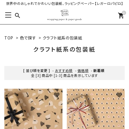
世界中のおしゃれでかわいい包装紙、ラッピングペーパー【レガーロパピロ】
0
search
shopping_cart
TOP
>
色で探す
>
クラフト紙系の包装紙
クラフト紙系の包装紙
[ 並び順を変更 ]
-
おすすめ順
-
価格順
-
新着順
全 [3] 商品中 [1-3] 商品を表示しています
favorite
favorite