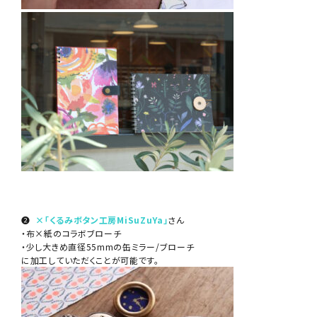
❷
×「くるみボタン工房MiSuZuYa」
さん
・布×紙のコラボブローチ
・少し大きめ直径55mmの缶ミラー/ブローチ
に加工していただくことが可能です。