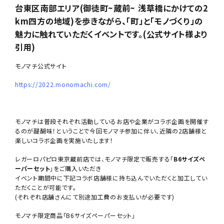
台東区南部エリア(御徒町~蔵前~ 浅草橋にかけての2
km四方の地域)を歩きながら、「町」と「モノづくり」の
魅力に触れていただくイベントです。(公式サイト様より
引用)
モノマチ公式サイト
https://2022.monomachi.com/
モノマチは普段それぞれ活動しているお店や企業がコラボ企画を開催す
るのが醍醐味！ということで今回モノマチ参加に伴い、近隣の2店舗様と
楽しいコラボ企画を実施いたします！
レガーロパピロ東京蔵前店では、モノマチ限定で販売する「
B6サイズペ
ーパーセット
」をご購入いただき
イベント期間中に下記コラボ店舗様に持ち込んでいただくと加工してい
ただくことが可能です。
(それぞれ店舗さんにて別途加工費のお支払いが必要です)
モノマチ限定商品「B6サイズペーパーセット」