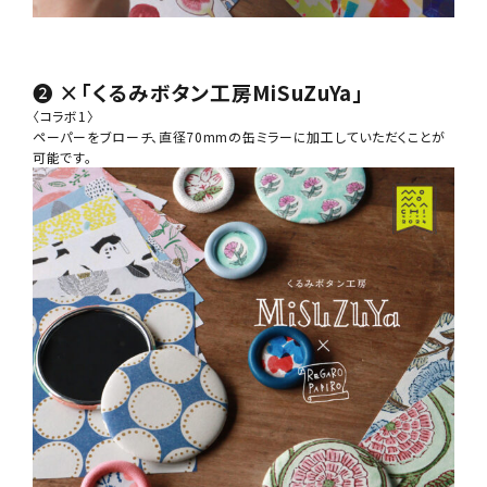
❷
×「くるみボタン工房MiSuZuYa」
〈コラボ1〉
ペーパーをブローチ、直径70mmの缶ミラーに加工していただくことが
可能です。