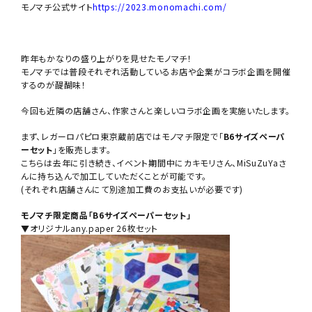
モノマチ公式サイト
https://2023.monomachi.com/
昨年もかなりの盛り上がりを見せたモノマチ！
モノマチでは普段それぞれ活動しているお店や企業がコラボ企画を開催
するのが醍醐味！
今回も近隣の店舗さん、作家さんと楽しいコラボ企画を実施いたします。
まず、レガーロパピロ東京蔵前店ではモノマチ限定で「
B6サイズペーパ
ーセット
」を販売します。
こちらは去年に引き続き、イベント期間中にカキモリさん、MiSuZuYaさ
んに持ち込んで加工していただくことが可能です。
(それぞれ店舗さんにて別途加工費のお支払いが必要です)
モノマチ限定商品「B6サイズペーパーセット」
▼オリジナルany.paper 26枚セット