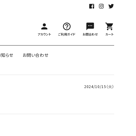
person
help_outline
sms
shopping_cart
アカウント
ご利用ガイド
お問合わせ
カート
お知らせ
お問い合わせ
2024/10/15（火）
アのダブル
ポートランドのリバーシブル包
ー
装紙
labの包装紙
リボン