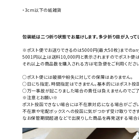
・3cm以下の紙雑貨
包装紙は二つ折り状態でお届けします。多少折り目が入って
※ポスト便でお送りできるのは5000円(最大50枚)までのany.
5001円以上は送料10,000円と表示されますのでポスト便
それ以上の商品数を購入される方は宅急便をご利用ください
○ポスト便には破損や紛失に対しての保障はありません。
○日にち指定、時間指定はできません。基本的にはポスト投
○万一事故が起こりました場合の責任は負えませんのでご了
※注意とお願い※
ポスト投函できない場合には不在票対応になる場合がござい
不在票や宅配ボックスへの投函に気がつかず受け取りできず
なお保管期間超過などで出戻りした商品を再発送する場合は