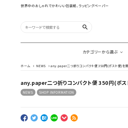
世界中のおしゃれでかわいい包装紙、ラッピングペーパー
search
カテゴリーから選ぶ
ホーム
NEWS
any.paper二つ折りコンパクト便 350円(ポスト便)
any.paper二つ折りコンパクト便 350円(ポ
オリジナルラッピング
紙雑貨
ペーパー
NEWS
SHOP INFORMATION
イギリスのモダン包装紙
アメリカのクリエイ
ネパールのペーパーロゼ
ッタ&ガーランド