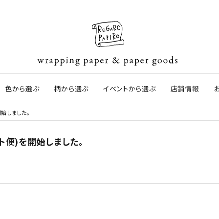
色から選ぶ
柄から選ぶ
イベントから選ぶ
店舗情報
を開始しました。
スト便)を開始しました。
ネパールの手漉き包装紙
オーストラリ
サイドペーパ
ター包装紙
京都の手刷り包装紙
harapeco