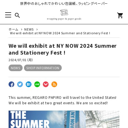
世界中のおしゃれでかわいい包装紙、ラッピングペーパー
search
shopping_cart
ホーム
NEWS
We will exhibit at NY NOW 2024 Summer and Stationery Fest !
We will exhibit at NY NOW 2024 Summer
and Stationery Fest !
2024/07/01（月）
NEWS
SHOP INFORMATION
This summer, REGARO PAPIRO will travel to the United States!
We will be exhibit at two great events. We are so excited!