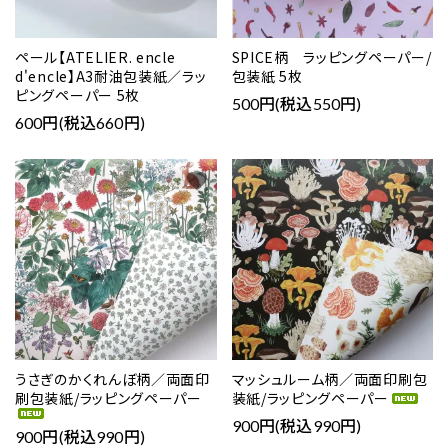
ペール【ATELIER. encle
SPICE柄 ラッピングペーパー/
d'encle】A3耐油包装紙／ラッ
包装紙 5枚
ピングペーパー 5枚
500円(税込550円)
600円(税込660円)
favorite
favorite
うさぎのかくれんぼ柄／両面印
マッシュルーム柄／両面印刷包
刷包装紙/ラッピングペーパー
装紙/ラッピングペーパー
900円(税込990円)
900円(税込990円)