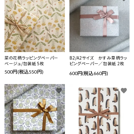
菜の花柄ラッピングペーパー
B2/A2サイズ かすみ草柄ラッ
ベージュ/包装紙 5枚
ピングペーパー／包装紙 2枚
500円(税込550円)
600円(税込660円)
favorite
favorite