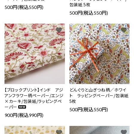
包装紙 5枚
500円(税込550円)
500円(税込550円)
favorite
favorite
close
キーワード
カテゴリー
【ブロックプリント】インド アジ
どんぐりと山ぎつね柄／ホワイ
アンフラワー柄ペーパー/エンジ
ト ラッピングペーパー/包装紙
×カーキ/包装紙/ラッピングペ
5枚
ーパー
検索する
500円(税込550円)
900円(税込990円)
favorite
favorite