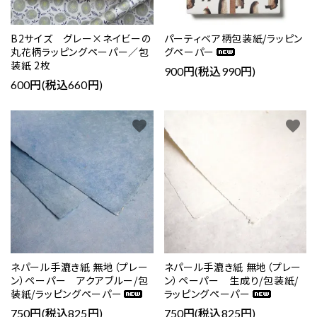
パーティベア柄包装紙/ラッピン
B2サイズ グレー×ネイビーの
グペーパー
丸花柄ラッピングペーパー／包
装紙 2枚
900円(税込990円)
600円(税込660円)
favorite
favorite
ネパール手漉き紙 無地（プレー
ネパール手漉き紙 無地（プレー
ン）ペーパー アクアブルー/包
ン）ペーパー 生成り/包装紙/
装紙/ラッピングペーパー
ラッピングペーパー
750円(税込825円)
750円(税込825円)