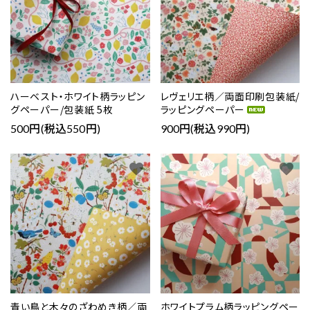
ハーベスト・ホワイト柄ラッピン
レヴェリエ柄／両面印刷包装紙/
グペーパー/包装紙 5枚
ラッピングペーパー
500円(税込550円)
900円(税込990円)
favorite
favorite
青い鳥と木々のざわめき柄／両
ホワイトプラム柄ラッピングペー