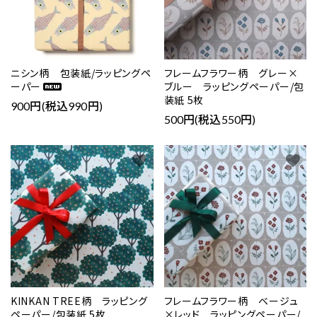
ニシン柄 包装紙/ラッピングペ
フレームフラワー柄 グレー×
ーパー
ブルー ラッピングペーパー/包
装紙 5枚
900円(税込990円)
500円(税込550円)
favorite
favorite
KINKAN TREE柄 ラッピング
フレームフラワー柄 ベージュ
ペーパー/包装紙 5枚
×レッド ラッピングペーパー/