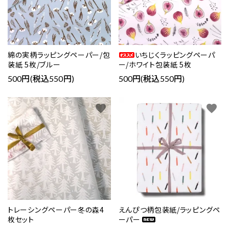
綿の実柄ラッピングペーパー/包
いちじくラッピングペーパ
装紙 5枚/ブルー
ー/ホワイト包装紙 5枚
500円(税込550円)
500円(税込550円)
favorite
favorite
トレーシングペーパー冬の森4
えんぴつ柄包装紙/ラッピングペ
枚セット
ーパー