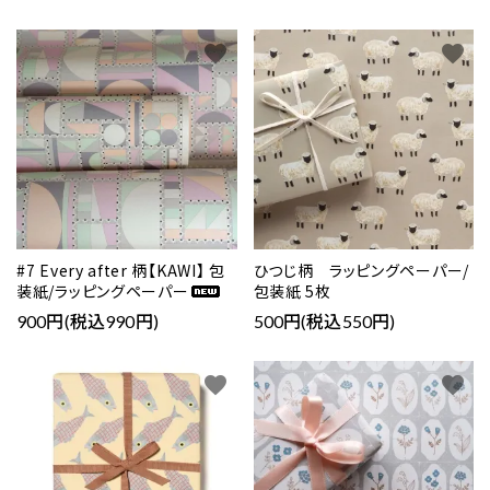
favorite
favorite
#7 Every after 柄【KAWI】 包
ひつじ柄 ラッピングペーパー/
装紙/ラッピングペーパー
包装紙 5枚
900円(税込990円)
500円(税込550円)
favorite
favorite