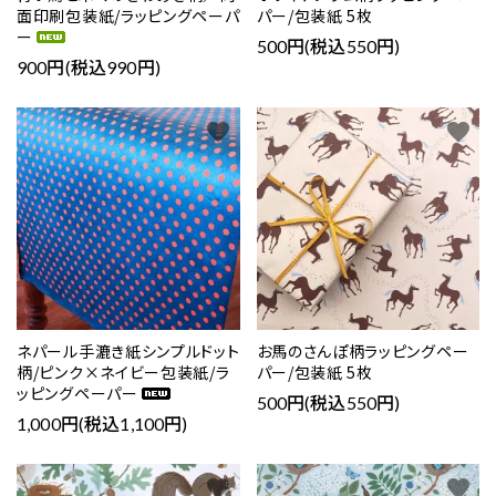
面印刷包装紙/ラッピングペーパ
パー/包装紙 5枚
ー
500円(税込550円)
900円(税込990円)
favorite
favorite
ネパール手漉き紙シンプルドット
お馬のさんぽ柄ラッピングペー
柄/ピンク×ネイビー包装紙/ラ
パー/包装紙 5枚
ッピングペーパー
500円(税込550円)
1,000円(税込1,100円)
favorite
favorite