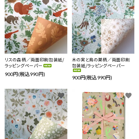
リスの森柄／両面印刷包装紙/
木の実と鳥の巣柄／両面印刷
ラッピングペーパー
包装紙/ラッピングペーパー
900円(税込990円)
900円(税込990円)
favorite
favorite