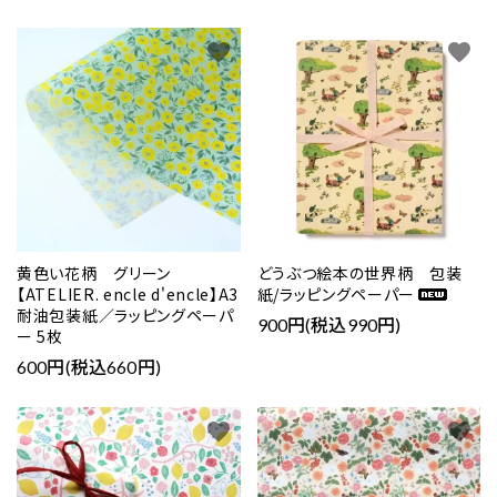
favorite
favorite
黄色い花柄 グリーン
どうぶつ絵本の世界柄 包装
【ATELIER. encle d'encle】A3
紙/ラッピングペーパー
耐油包装紙／ラッピングペーパ
900円(税込990円)
ー 5枚
600円(税込660円)
favorite
favorite