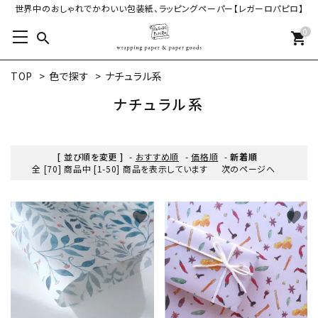
世界中のおしゃれでかわいい包装紙、ラッピングペーパー【レガーロパピロ】
0
search
shopping_cart
TOP
>
色で探す
>
ナチュラル系
ナチュラル系
[ 並び順を変更 ]
-
おすすめ順
-
価格順
-
新着順
全 [70] 商品中 [1-50] 商品を表示しています
次のページへ
favorite
favorite