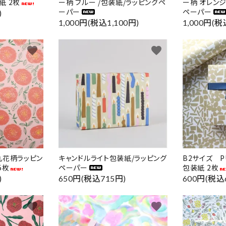
紙 2枚
ー柄 ブルー /包装紙/ラッピングペ
ー柄 オレンジ
ーパー
ペーパー
)
1,000円(税込1,100円)
1,000円(税
favorite
favorite
丸花柄ラッピン
キャンドルライト包装紙/ラッピング
B2サイズ P
5枚
ペーパー
包装紙 2枚
)
650円(税込715円)
600円(税込
favorite
favorite