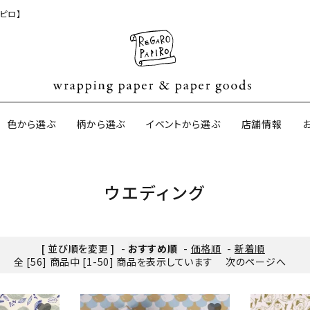
ピロ】
色から選ぶ
柄から選ぶ
イベントから選ぶ
店舗情報
ウエディング
ジナル包装紙
和紙の包装紙(CAGWA paper)
【BtoB】店
サイズオーダ
ントコットン
イギリスのモダン包装紙
イギリスの両
[ 並び順を変更 ]
-
おすすめ順
-
価格順
-
新着順
全 [56] 商品中 [1-50] 商品を表示しています
次のページへ
ーパー
日本のペーパーブランド
ラッピング用
favorite
favorite