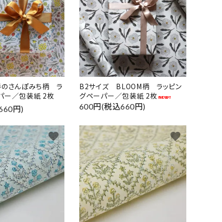
春のさんぽみち柄 ラ
B2サイズ BLOOM柄 ラッピン
パー／包装紙 2枚
グペーパー／包装紙 2枚
600円(税込660円)
660円)
favorite
favorite