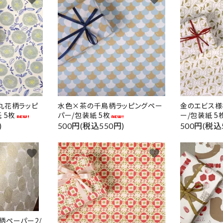
丸花柄ラッピ
水色×茶の千鳥柄ラッピングペー
金のエビス様
 5枚
パー/包装紙 5枚
ー/包装紙 5
)
500円(税込550円)
500円(税込
favorite
favorite
柄ペーパー2/