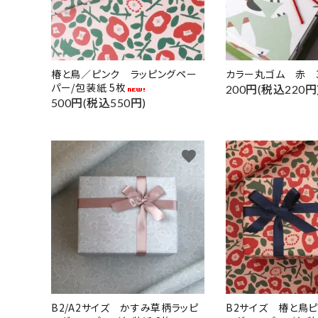
キーワ
椿と鳥／ピンク ラッピングペー
カラー丸ゴム 赤 
パー/包装紙 5枚
200円(税込220円
カテゴ
500円(税込550円)
favorite
B2/A2サイズ かすみ草柄ラッピ
B2サイズ 椿と鳥