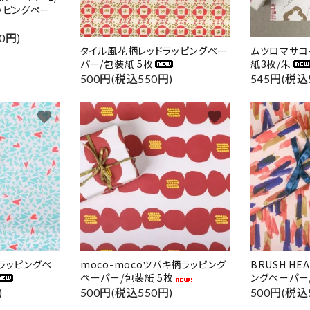
ッピングペー
0円)
タイル風花柄レッドラッピングペー
ムツロマサコ-
パー/包装紙 5枚
紙3枚/朱
500円(税込550円)
545円(税込
favorite
favorite
ラッピングペ
moco-mocoツバキ柄ラッピング
BRUSH H
ペーパー/包装紙 5枚
ングペーパー
)
500円(税込550円)
500円(税込