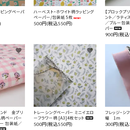
ッピングペーパ
ハーベスト・ホワイト柄ラッピング
【ブロックプ
ペーパー/包装紙 5枚
ント／ラティ
／ブルー包装
)
500円(税込550円)
パー
900円(税込
favorite
favorite
インド 金プリ
トレーシングペーパー ミニイエロ
フレッジ・シフ
ム柄ペーパー
ーフラワー柄 [A3]4枚セット
幅 1m
ー 包装紙／
500円(税込550円)
300円(税込