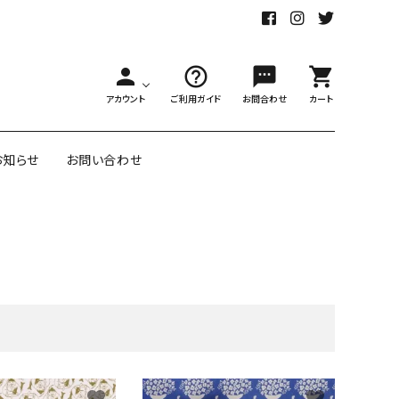
person
help_outline
sms
shopping_cart
アカウント
ご利用ガイド
お問合わせ
カート
お知らせ
お問い合わせ
舗様向大ロット
オリジナル紙雑貨
ー受注生産
面包装紙
アメリカのクリエイター包装紙
リボン・紐
アウトレットセール
favorite
favorite