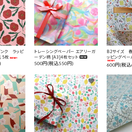
ピンク ラッピ
トレーシングペーパー エアリーガ
B2サイズ 
 5枚
ーデン柄 [A3]4枚セット
ッピングペー
)
500円(税込550円)
600円(税込
favorite
favorite