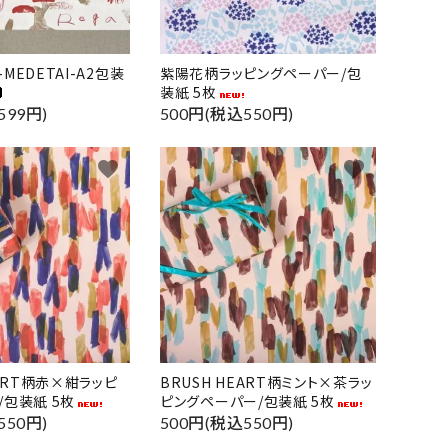
MEDETAI-A2包装
紫陽花柄ラッピングペーパー/包
装紙 5枚
599円)
500円(税込550円)
favorite
favorite
EART柄赤×紺ラッピ
BRUSH HEART柄ミント×茶ラッ
/包装紙 5枚
ピングペーパー/包装紙 5枚
550円)
500円(税込550円)