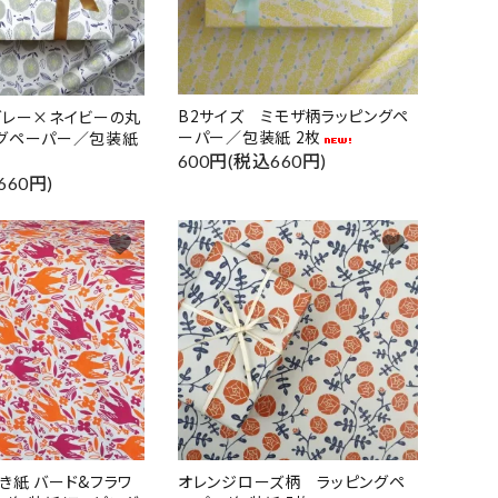
B2サイズ ミモザ柄ラッピングペ
グレー×ネイビーの丸
ーパー／包装紙 2枚
グペーパー／包装紙
600円(税込660円)
660円)
favorite
favorite
き紙 バード&フラワ
オレンジローズ柄 ラッピングペ