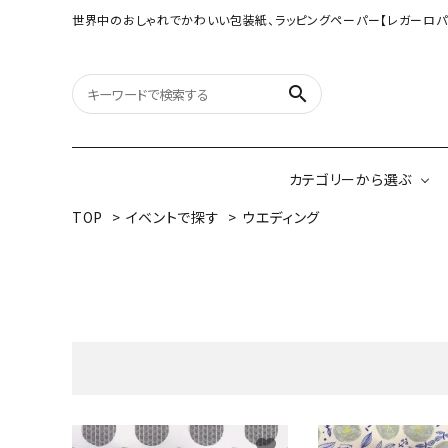
世界中のおしゃれでかわいい包装紙、ラッピングペーパー【レガーロパ
search
カテゴリーから選ぶ
TOP
>
イベントで探す
>
ウエディング
オリジナル包装紙
【大判サイズ】オリ
（A3相当サイズ）
ネパールの手漉き包装紙
インドのハンドプリ
ペーパー
ボタニカルダブルサイド包装紙
韓国のデザインペ
favorite