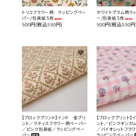
トリコフラワー柄 ラッピングペー
ホワイトプラム柄ラ
パー/包装紙 5枚
ー/包装紙 5枚
500円(税込550円)
500円(税込550円
favorite
【ブロックプリント】インド 金プリ
【ブロックプリント】
ント／ラティスフラワー柄ペーパー
ント／ピンクギンガ
／ピンク包装紙／ラッピングペー
／バイオレットフラワ
パー
ラッピングペーパー