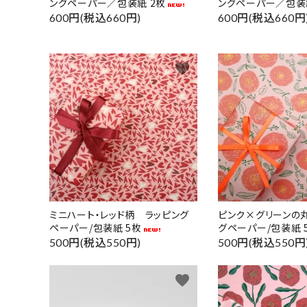
ングペーパー／包装紙 2枚
ングペーパー／包装
600円(税込660円)
600円(税込660円
favorite
ミニハート・レッド柄 ラッピング
ピンク×グリーンの
ペーパー/包装紙 5枚
グペーパー/包装紙 
500円(税込550円)
500円(税込550円
favorite