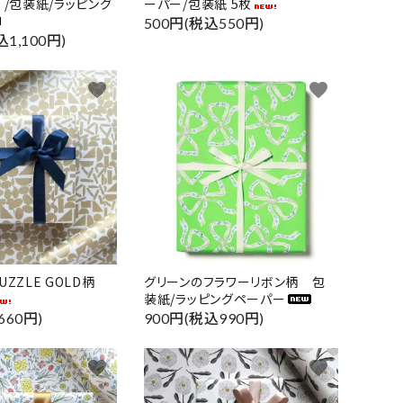
 /包装紙/ラッピング
ーパー/包装紙 5枚
500円(税込550円)
込1,100円)
favorite
favorite
UZZLE GOLD柄
グリーンのフラワーリボン柄 包
装紙/ラッピングペーパー
660円)
900円(税込990円)
favorite
favorite