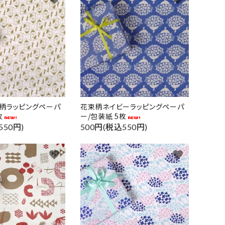
柄ラッピングペーパ
花束柄ネイビーラッピングペーパ
枚
ー/包装紙 5枚
550円)
500円(税込550円)
favorite
favorite