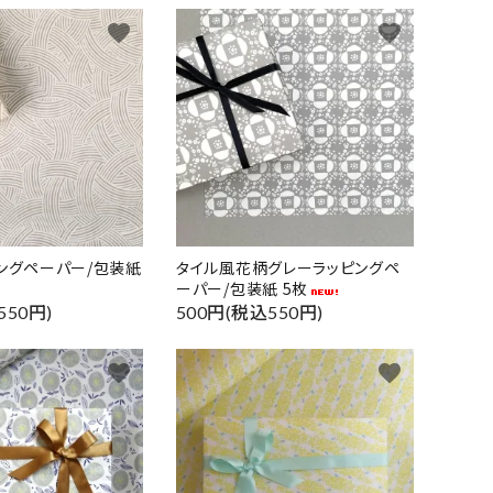
favorite
favorite
ピングペーパー/包装紙
タイル風花柄グレーラッピングペ
ーパー/包装紙 5枚
550円)
500円(税込550円)
favorite
favorite
close