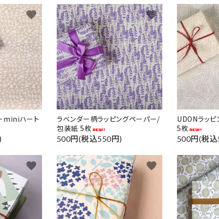
favorite
favorite
miniハート
ラベンダー柄ラッピングペーパー/
UDONラッ
包装紙 5枚
5枚
)
500円(税込550円)
500円(税込
favorite
favorite