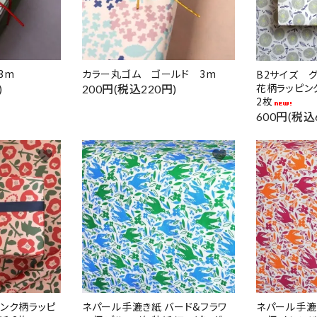
ード
3m
カラー丸ゴム ゴールド 3m
B2サイズ 
花柄ラッピン
)
200円(税込220円)
リー
2枚
600円(税込
favorite
favorite
検索する
ピンク柄ラッピ
ネパール手漉き紙 バード&フラワ
ネパール手漉