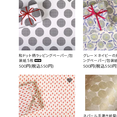
和ドット柄ラッピングペーパー/包
グレー×ネイビーの
装紙 5枚
ングペーパー/包装紙
500円(税込550円)
500円(税込550円
favorite
ネパール手漉き紙菊