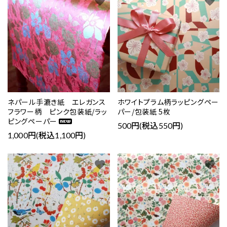
favorite
favorite
ネパール手漉き紙 エレガンス
ホワイトプラム柄ラッピングペー
フラワー柄 ピンク包装紙/ラッ
パー/包装紙 5枚
ピングペーパー
500円(税込550円)
1,000円(税込1,100円)
favorite
favorite