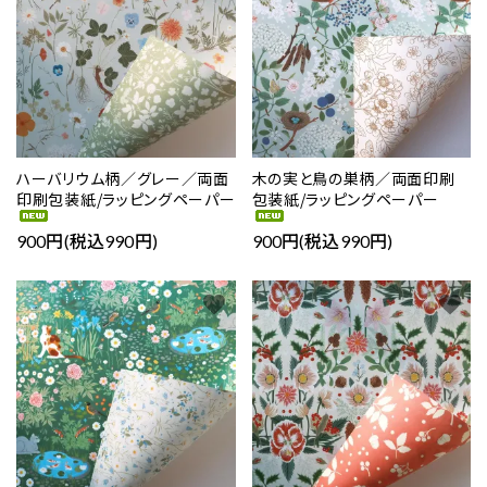
ハーバリウム柄／グレー／両面
木の実と鳥の巣柄／両面印刷
印刷包装紙/ラッピングペーパー
包装紙/ラッピングペーパー
900円(税込990円)
900円(税込990円)
favorite
favorite