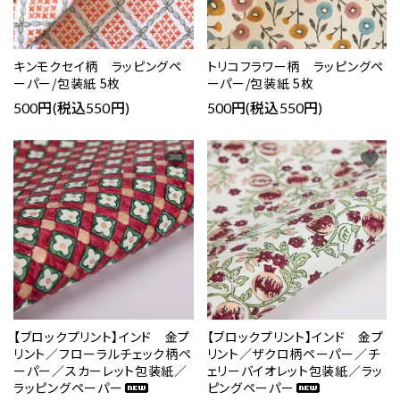
キンモクセイ柄 ラッピングペ
トリコフラワー柄 ラッピングペ
ーパー/包装紙 5枚
ーパー/包装紙 5枚
500円(税込550円)
500円(税込550円)
favorite
favorite
close
【ブロックプリント】インド 金プ
【ブロックプリント】インド 金プ
キーワード
リント／フローラルチェック柄ペ
リント／ザクロ柄ペーパー／チ
ーパー／スカーレット包装紙／
ェリーバイオレット包装紙／ラッ
ラッピングペーパー
ピングペーパー