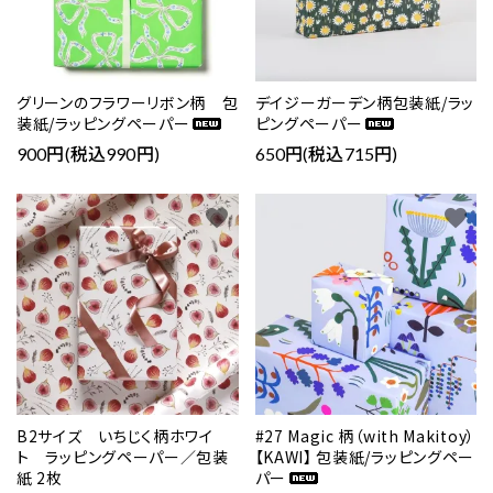
グリーンのフラワーリボン柄 包
デイジーガーデン柄包装紙/ラッ
装紙/ラッピングペーパー
ピングペーパー
900円(税込990円)
650円(税込715円)
favorite
favorite
B2サイズ いちじく柄ホワイ
#27 Magic 柄（with Makitoy）
ト ラッピングペーパー／包装
【KAWI】 包装紙/ラッピングペー
紙 2枚
パー