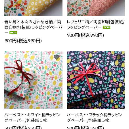
青い鳥と木々のざわめき柄／両
レヴェリエ柄／両面印刷包装紙/
面印刷包装紙/ラッピングペーパ
ラッピングペーパー
ー
900円(税込990円)
900円(税込990円)
favorite
favorite
ハーベスト・ホワイト柄ラッピン
ハーベスト・ブラック柄ラッピン
グペーパー/包装紙 5枚
グペーパー/包装紙 5枚
500円(税込550円)
500円(税込550円)