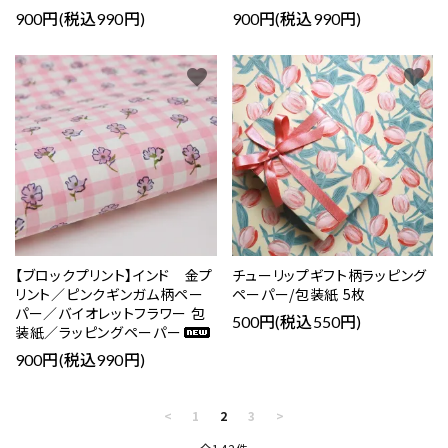
900円(税込990円)
900円(税込990円)
favorite
favorite
【ブロックプリント】インド 金プ
チューリップギフト柄ラッピング
リント／ピンクギンガム柄ペー
ペーパー/包装紙 5枚
パー／バイオレットフラワー 包
500円(税込550円)
装紙／ラッピングペーパー
900円(税込990円)
<
1
2
3
>