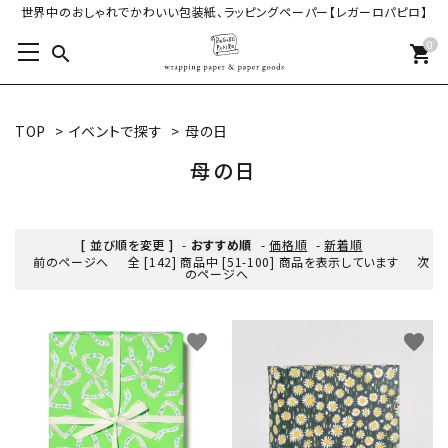
世界中のおしゃれでかわいい包装紙、ラッピングペーパー【レガーロパピロ】
0
search
shopping_cart
TOP
>
イベントで探す
>
母の日
母の日
[ 並び順を変更 ]
-
おすすめ順
-
価格順
-
新着順
前のページへ
全 [142] 商品中 [51-100] 商品を表示しています
次
のページへ
favorite
favorite