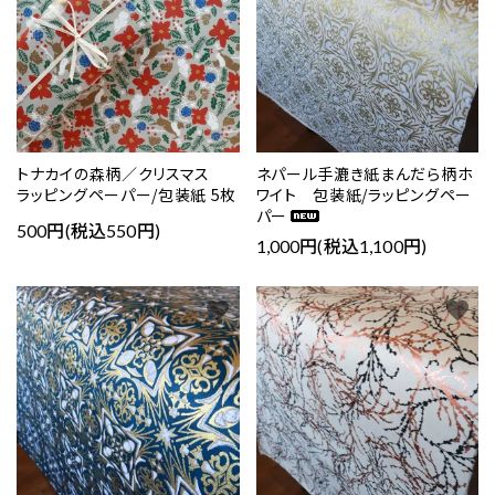
トナカイの森柄／クリスマス
ネパール手漉き紙まんだら柄ホ
ラッピングペーパー/包装紙 5枚
ワイト 包装紙/ラッピングペー
パー
500円(税込550円)
1,000円(税込1,100円)
favorite
favorite