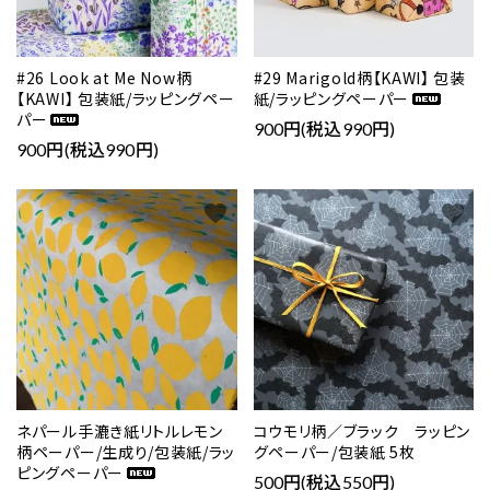
#26 Look at Me Now柄
#29 Marigold柄【KAWI】 包装
【KAWI】 包装紙/ラッピングペー
紙/ラッピングペーパー
パー
900円(税込990円)
900円(税込990円)
favorite
favorite
ネパール手漉き紙リトルレモン
コウモリ柄／ブラック ラッピン
柄ペーパー/生成り/包装紙/ラッ
グペーパー/包装紙 5枚
ピングペーパー
500円(税込550円)