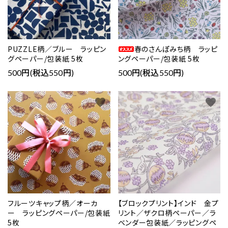
PUZZLE柄／ブルー ラッピン
春のさんぽみち柄 ラッピ
グペーパー/包装紙 5枚
ングペーパー/包装紙 5枚
500円(税込550円)
500円(税込550円)
favorite
favorite
フルーツキャップ柄／オーカ
【ブロックプリント】インド 金プ
ー ラッピングペーパー/包装紙
リント／ザクロ柄ペーパー／ラ
5枚
ベンダー包装紙／ラッピングペ