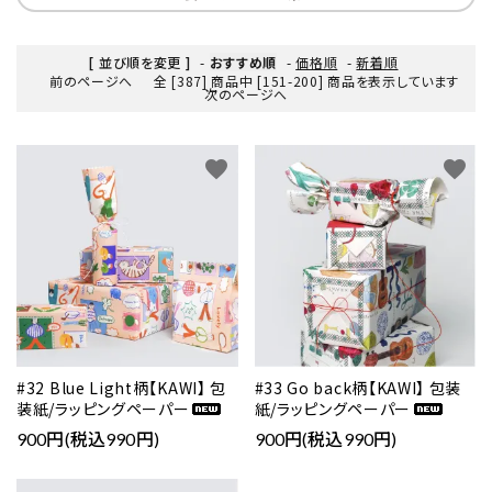
[ 並び順を変更 ]
-
おすすめ順
-
価格順
-
新着順
前のページへ
全 [387] 商品中 [151-200] 商品を表示しています
次のページへ
favorite
favorite
#32 Blue Light柄【KAWI】 包
#33 Go back柄【KAWI】 包装
装紙/ラッピングペーパー
紙/ラッピングペーパー
900円(税込990円)
900円(税込990円)