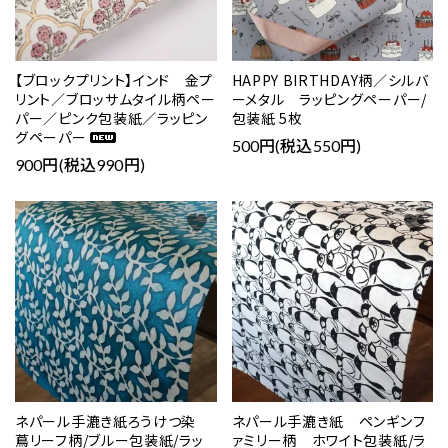
【ブロックプリント】インド 金プ
HAPPY BIRTHDAY柄／シルバ
リント／ブロッサムタイル柄ペー
ーメタル ラッピングペーパー/
パー／ピンク包装紙／ラッピン
包装紙 5枚
グペーパー
500円(税込550円)
900円(税込990円)
favorite
favorite
ネパール手漉き紙ろうけつ染
ネパール手漉き紙 ペンギンフ
蔦リーフ柄/ブルー包装紙/ラッ
ァミリー柄 ホワイト包装紙/ラ