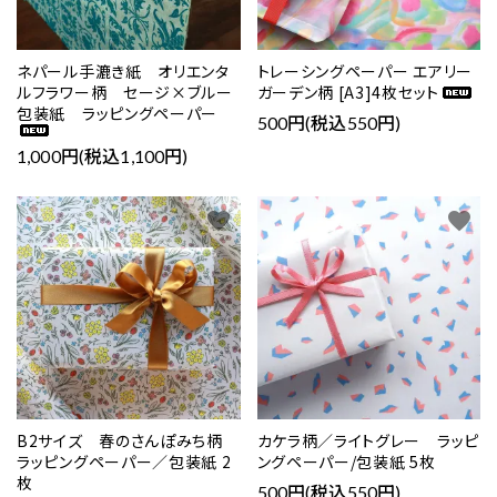
ネパール手漉き紙 オリエンタ
トレーシングペーパー エアリー
ルフラワー柄 セージ×ブルー
ガーデン柄 [A3]4枚セット
包装紙 ラッピングペーパー
500円(税込550円)
1,000円(税込1,100円)
favorite
favorite
B2サイズ 春のさんぽみち柄
カケラ柄／ライトグレー ラッピ
ラッピングペーパー／包装紙 2
ングペーパー/包装紙 5枚
枚
500円(税込550円)