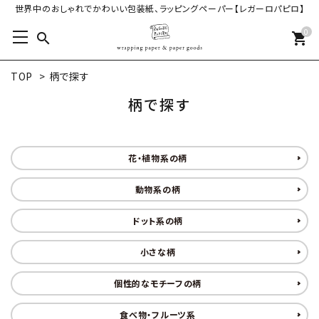
世界中のおしゃれでかわいい包装紙、ラッピングペーパー【レガーロパピロ】
0
search
shopping_cart
TOP
>
柄で探す
柄で探す
花・植物系の柄
動物系の柄
ドット系の柄
小さな柄
個性的なモチーフの柄
食べ物・フルーツ系