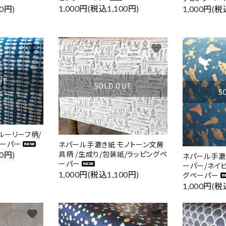
1,000円(税込1,100円)
0円)
1,000円(税
favorite
favorite
UT
SOLD OUT
S
ルーリーフ柄/
ペーパー
ネパール手漉き紙 モノトーン文房
具柄 /生成り/包装紙/ラッピングペ
0円)
ネパール手
ーパー
ーパー/ネイ
1,000円(税込1,100円)
グペーパー
1,000円(税
favorite
favorite