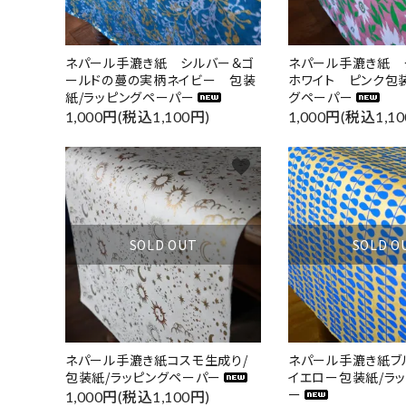
ネパール手漉き紙 シルバー＆ゴ
ネパール手漉き紙 
ールドの蔓の実柄ネイビー 包装
ホワイト ピンク包装
紙/ラッピングペーパー
グペーパー
1,000円(税込1,100円)
1,000円(税込1,10
favorite
SOLD OUT
SOLD O
ネパール手漉き紙コスモ生成り/
ネパール手漉き紙ブ
包装紙/ラッピングペーパー
イエロー包装紙/ラ
ー
1,000円(税込1,100円)