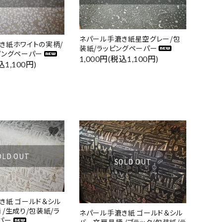
ネパール手漉き紙星空グレー/包
き紙ホワイトの実柄/
装紙/ラッピングペーパー
ピングペーパー
1,000円(税込1,100円)
込1,100円)
favorite
favorite
OLD OUT
SOLD OUT
き紙 ゴールド＆シル
/生成り/包装紙/ラ
ネパール手漉き紙 ゴールド＆シル
パー
バー文房具柄 /ブラック/包装紙/ラ