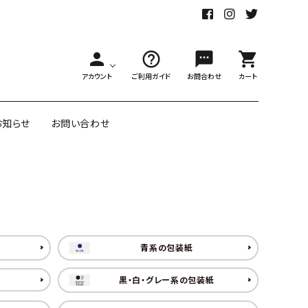
person
help_outline
sms
shopping_cart
アカウント
ご利用ガイド
お問合わせ
カート
お知らせ
お問い合わせ
舗様向大ロット
オリジナル紙雑貨
ー受注生産
面包装紙
アメリカのクリエイター包装紙
青系の包装紙
黒・白・グレー系の包装紙
リボン・紐
アウトレットセール