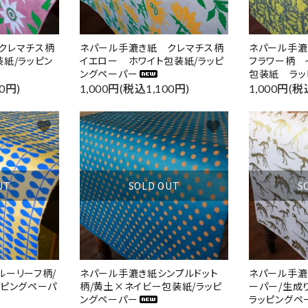
クレマチス柄
ネパール手漉き紙 クレマチス柄
ネパール手漉
紙/ラッピン
イエロー ホワイト包装紙/ラッピ
フラワー柄 
ングペーパー
包装紙 ラッ
0円)
1,000円(税込1,100円)
1,000円(税
favorite
favorite
UT
SOLD OUT
S
ルーリーフ柄/
ネパール手漉き紙シンプルドット
ネパール手漉
ッピングペーパ
柄/黄土×ネイビー包装紙/ラッピ
ーパー/生成
ングペーパー
ラッピングペ