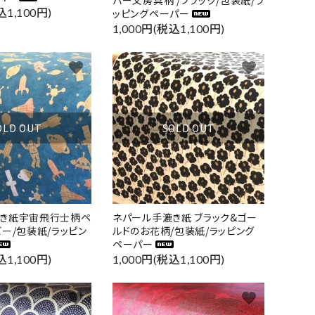
込1,100円)
ッピングペーパー
1,000円(税込1,100円)
favorite
favorite
OLD OUT
SOLD OUT
漉き紙宇宙飛行士柄ペ
ネパール手漉き紙 ブラック&ゴー
ビー/包装紙/ラッピン
ルドのお花柄/包装紙/ラッピング
ペーパー
込1,100円)
1,000円(税込1,100円)
favorite
favorite