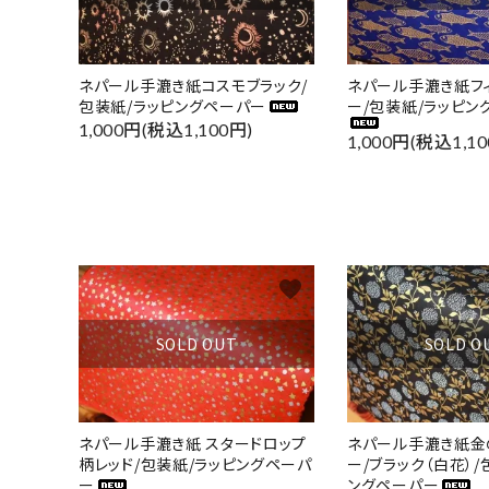
キーワ
ネパール手漉き紙コスモブラック/
ネパール手漉き紙フィ
包装紙/ラッピングペーパー
ー/包装紙/ラッピン
1,000円(税込1,100円)
1,000円(税込1,10
カテゴ
favorite
SOLD OUT
SOLD O
ネパール手漉き紙 スタードロップ
ネパール手漉き紙金
柄レッド/包装紙/ラッピングペーパ
ー/ブラック（白花）/
ー
ングペーパー