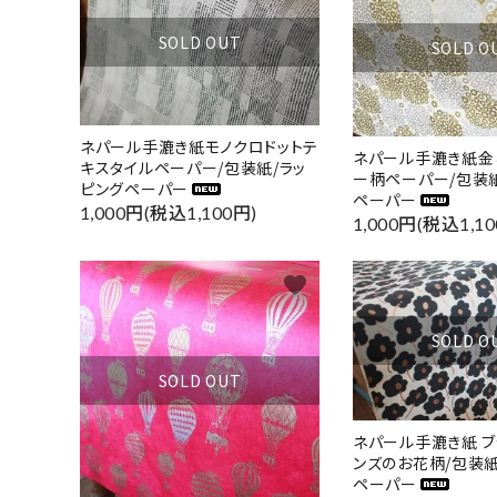
SOLD OUT
SOLD O
ネパール手漉き紙モノクロドットテ
ネパール手漉き紙金
キスタイルペーパー/包装紙/ラッ
ー柄ペーパー/包装紙
ピングペーパー
ペーパー
1,000円(税込1,100円)
1,000円(税込1,10
favorite
SOLD O
SOLD OUT
ネパール手漉き紙 ブ
ンズのお花柄/包装紙
ペーパー