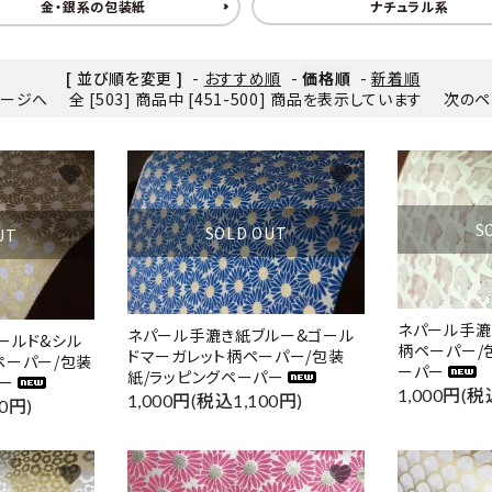
金・銀系の包装紙
ナチュラル系
[ 並び順を変更 ]
-
おすすめ順
-
価格順
-
新着順
ページへ
全 [503] 商品中 [451-500] 商品を表示しています
次のペ
favorite
favorite
S
SOLD OUT
UT
ネパール手漉
ネパール手漉き紙ブルー&ゴール
ールド&シル
柄ペーパー/
ドマーガレット柄ペーパー/包装
ペーパー/包装
ーパー
紙/ラッピングペーパー
ー
1,000円(税
1,000円(税込1,100円)
0円)
favorite
favorite