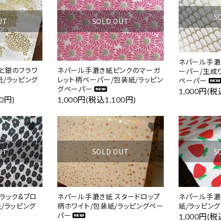
S
UT
SOLD OUT
ネパール手漉
と銀のフラワ
ネパール手漉き紙ピンクのマーガ
ーパー/生成
/ラッピング
レット柄ペーパー/包装紙/ラッピン
ペーパー
グペーパー
1,000円(税
0円)
1,000円(税込1,100円)
favorite
favorite
UT
SOLD OUT
S
ラック&ブロ
ネパール手漉き紙 スタードロップ
ネパール手漉
/ラッピング
柄ホワイト/包装紙/ラッピングペー
紙/ラッピン
パー
1,000円(税