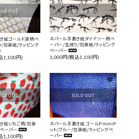
SOLD OUT
OLD OUT
ネパール手漉き紙ダイナソー柄ペ
き紙ゴールド波柄ペ
ーパー/生成り/包装紙/ラッピング
り/包装紙/ラッピング
ペーパー
1,000円(税込1,100円)
込1,100円)
favorite
favorite
OLD OUT
SOLD OUT
き紙いちご柄/包装
ネパール手漉き紙 ゴールドminiド
グペーパー
ット/ブルー/包装紙/ラッピングペ
ーパー
込1,100円)