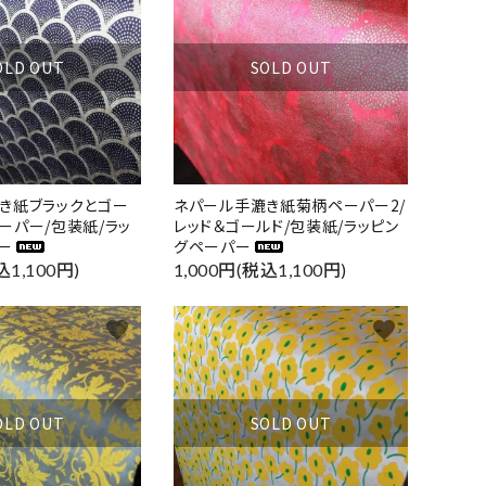
OLD OUT
SOLD OUT
き紙ブラックとゴー
ネパール手漉き紙菊柄ペーパー2/
ーパー/包装紙/ラッ
レッド＆ゴールド/包装紙/ラッピン
ー
グペーパー
込1,100円)
1,000円(税込1,100円)
favorite
favorite
OLD OUT
SOLD OUT