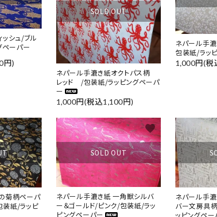
SOLD OUT
ード
ッシュ/ブル
ネパール手漉
グペーパー
包装紙/ラッ
1,000円(税
0円)
リー
ネパール手漉き紙オクトパス柄
レッド /包装紙/ラッピングペーパ
ー
1,000円(税込1,100円)
検索する
favorite
favorite
SOLD OUT
UT
S
ネパール手漉き紙 一角獣シルバ
の菊柄ペーパ
ネパール手漉
ー＆ゴールド/ピンク/包装紙/ラッ
包装紙/ラッピ
バー文房具柄 
ピングペーパー
ッピングペー