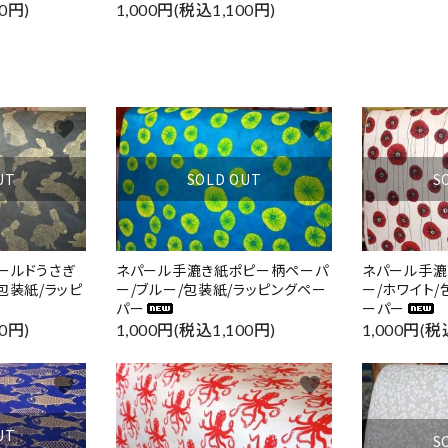
0円)
1,000円(税込1,100円)
favorite
favorite
UT
SOLD OUT
S
ールドうさぎ
ネパール手漉き紙ポピー柄ペーパ
ネパール手漉
包装紙/ラッピ
ー/ブルー/包装紙/ラッピングペー
ー/ホワイト/
パー
ーパー
0円)
1,000円(税込1,100円)
1,000円(税
favorite
favorite
UT
S