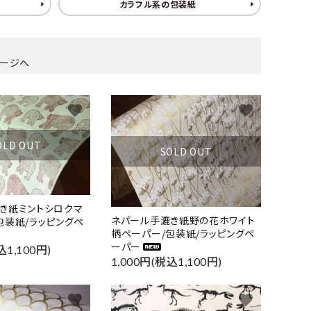
カラフル系の包装紙
ージへ
favorite
favorite
OLD OUT
SOLD OUT
き紙ミントシロクマ
ネパール手漉き紙野の花ホワイト
包装紙/ラッピングペ
柄ペーパー/包装紙/ラッピングペ
ーパー
込1,100円)
1,000円(税込1,100円)
favorite
favorite