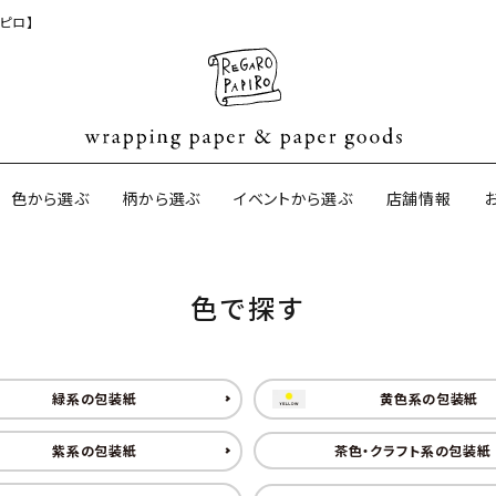
ピロ】
色から選ぶ
柄から選ぶ
イベントから選ぶ
店舗情報
色で探す
ジナル包装紙
和紙の包装紙(CAGWA paper)
【BtoB】店
サイズオーダ
ントコットン
イギリスのモダン包装紙
イギリスの両
緑系の包装紙
黄色系の包装紙
紫系の包装紙
茶色・クラフト系の包装紙
ーパー
日本のペーパーブランド
ラッピング用