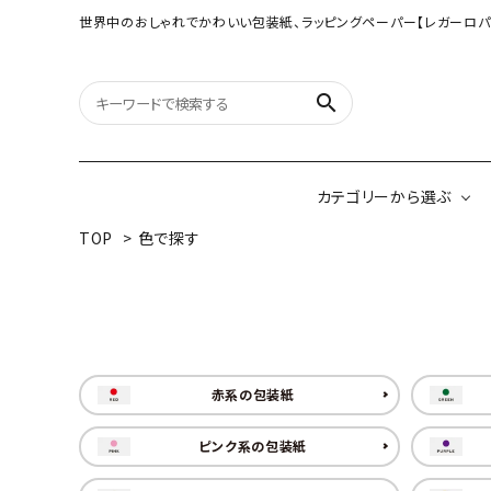
世界中のおしゃれでかわいい包装紙、ラッピングペーパー【レガーロパ
search
カテゴリーから選ぶ
TOP
>
色で探す
オリジナル包装紙
【大判サイズ】オリ
（A3相当サイズ）
ネパールの手漉き包装紙
インドのハンドプリ
赤系の包装紙
ペーパー
ピンク系の包装紙
ボタニカルダブルサイド包装紙
韓国のデザインペ