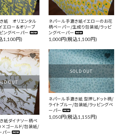
き紙 オリエンタル
ネパール手漉き紙イエローのお花
イエロー＆オリーブ
柄ペーパー/生成り包装紙/ラッピ
ピングペーパー
ングペーパー
込1,100円)
1,000円(税込1,100円)
favorite
favorite
SOLD OUT
OLD OUT
ネパール手漉き紙 型押しドット柄/
ライトブルー/包装紙/ラッピングペ
ーパー
1,050円(税込1,155円)
き紙ダイナソー柄ペ
り×ゴールド/包装紙/
ーパー