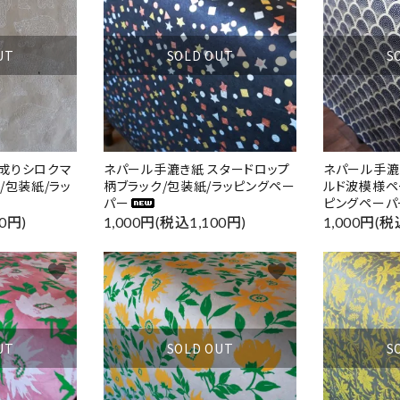
UT
SOLD OUT
S
成りシロクマ
ネパール手漉き紙 スタードロップ
ネパール手漉
/包装紙/ラッ
柄ブラック/包装紙/ラッピングペー
ルド波模様ペ
パー
ピングペーパ
0円)
1,000円(税込1,100円)
1,000円(税
favorite
favorite
UT
SOLD OUT
S