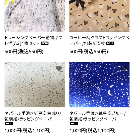
トレーシングペーパー動物ギフ
コーヒー柄クラフトラッピングペ
ト柄[A3]4枚セット
ーパー/包装紙 5枚
close
500円(税込550円)
500円(税込550円)
キーワード
favorite
favorite
カテゴリー
ネパール手漉き紙星空生成り/
ネパール手漉き紙星空ブルー/
包装紙/ラッピングペーパー
包装紙/ラッピングペーパー
検索する
1,000円(税込1,100円)
1,000円(税込1,100円)