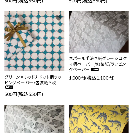
500円(税込550円)
500円(税込550円)
favorite
favorite
ネパール手漉き紙グレーシロク
マ柄ペーパー/包装紙/ラッピン
グペーパー
グリーン×レッド丸ドット柄ラッ
1,000円(税込1,100円)
ピングペーパー/包装紙 5枚
500円(税込550円)
favorite
favorite