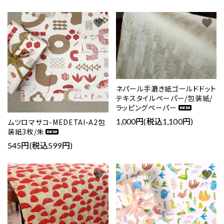
favorite
favorite
ネパール手漉き紙ゴールドドット
テキスタイルペーパー/包装紙/
ラッピングペーパー
1,000円(税込1,100円)
ムツロマサコ-MEDETAI-A2包
装紙3枚/朱
545円(税込599円)
favorite
favorite