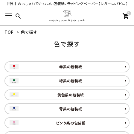
世界中のおしゃれでかわいい包装紙、ラッピングペーパー【レガーロパピロ】
0
search
shopping_cart
TOP
>
色で探す
色で探す
赤系の包装紙
緑系の包装紙
黄色系の包装紙
青系の包装紙
ピンク系の包装紙