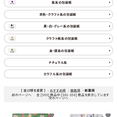
紫系の包装紙
茶色・クラフト系の包装紙
黒・白・グレー系の包装紙
クラフト紙系の包装紙
金・銀系の包装紙
ナチュラル系
カラフル系の包装紙
[ 並び順を変更 ]
-
おすすめ順
-
価格順
-
新着順
前のページへ
全 [503] 商品中 [301-350] 商品を表示しています
次のページへ
favorite
favorite