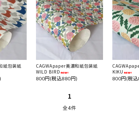
リー
検索する
美濃和紙包装紙
CAGWApaper美濃和紙包装紙
CAGWAp
WILD BIRD
KIKU
)
800円(税込880円)
800円(税込
1
全4件