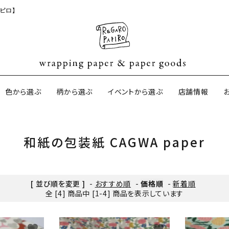
ピロ】
色から選ぶ
柄から選ぶ
イベントから選ぶ
店舗情報
和紙の包装紙 CAGWA paper
ジナル包装紙
和紙の包装紙(CAGWA paper)
【BtoB】店
サイズオーダ
ントコットン
イギリスのモダン包装紙
イギリスの両
[ 並び順を変更 ]
-
おすすめ順
-
価格順
-
新着順
全 [4] 商品中 [1-4] 商品を表示しています
ード
ーパー
日本のペーパーブランド
ラッピング用
favorite
favorite