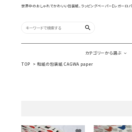
世界中のおしゃれでかわいい包装紙、ラッピングペーパー【レガーロパ
search
カテゴリーから選ぶ
TOP
>
和紙の包装紙 CAGWA paper
オリジナル包装紙
【大判サイズ】オリ
（A3相当サイズ）
ネパールの手漉き包装紙
インドのハンドプリ
ペーパー
キーワ
ボタニカルダブルサイド包装紙
韓国のデザインペ
favorite