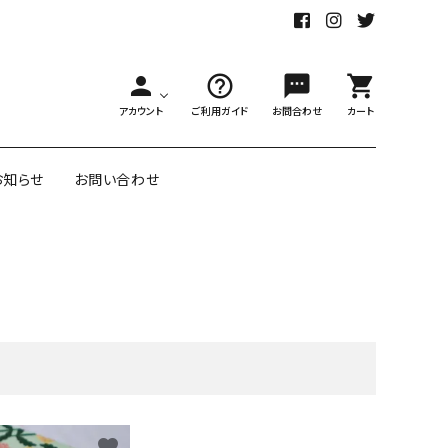
person
help_outline
sms
shopping_cart
アカウント
ご利用ガイド
お問合わせ
カート
お知らせ
お問い合わせ
舗様向大ロット
オリジナル紙雑貨
ー受注生産
close
面包装紙
アメリカのクリエイター包装紙
リボン・紐
アウトレットセール
favorite