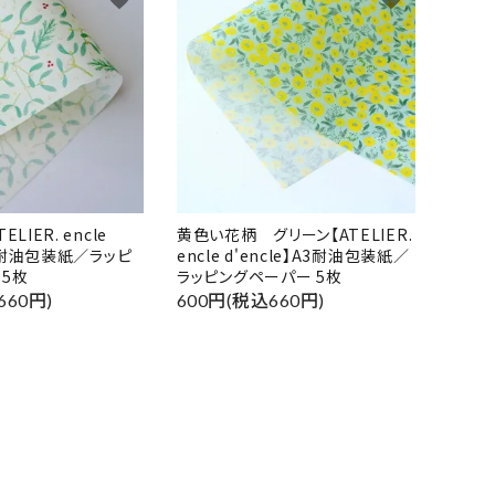
close
LIER. encle
黄色い花柄 グリーン【ATELIER.
】A3耐油包装紙／ラッピ
encle d'encle】A3耐油包装紙／
 5枚
ラッピングペーパー 5枚
660円)
600円(税込660円)