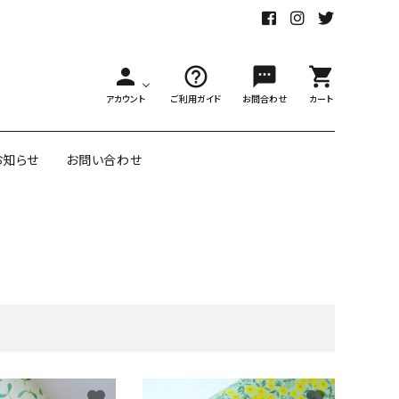
person
help_outline
sms
shopping_cart
アカウント
ご利用ガイド
お問合わせ
カート
お知らせ
お問い合わせ
舗様向大ロット
オリジナル紙雑貨
ー受注生産
面包装紙
アメリカのクリエイター包装紙
リボン・紐
アウトレットセール
favorite
favorite