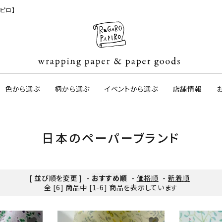
ピロ】
色から選ぶ
柄から選ぶ
イベントから選ぶ
店舗情報
日本のペーパーブランド
ジナル包装紙
和紙の包装紙(CAGWA paper)
【BtoB】店
サイズオーダ
ントコットン
イギリスのモダン包装紙
イギリスの両
[ 並び順を変更 ]
-
おすすめ順
-
価格順
-
新着順
全 [6] 商品中 [1-6] 商品を表示しています
ーパー
日本のペーパーブランド
ラッピング用
favorite
favorite