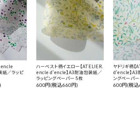
ード
リー
encle
ハーベスト柄イエロー【ATELIER.
ヤドリギ柄【ATE
包装紙／ラッピ
encle d'encle】A3耐油包装紙／
d'encle
ラッピングペーパー 5枚
ングペーパー
)
600円(税込660円)
600円(税込
検索する