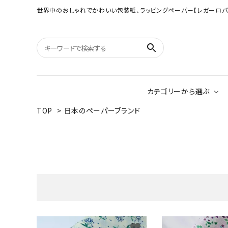
世界中のおしゃれでかわいい包装紙、ラッピングペーパー【レガーロパ
search
カテゴリーから選ぶ
TOP
>
日本のペーパーブランド
オリジナル包装紙
【大判サイズ】オリ
（A3相当サイズ）
ネパールの手漉き包装紙
インドのハンドプリ
ペーパー
ボタニカルダブルサイド包装紙
韓国のデザインペ
favorite