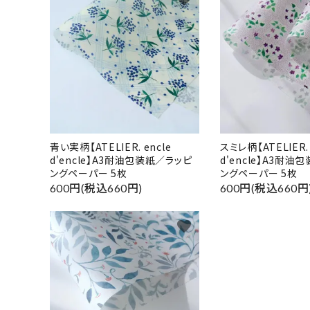
キーワ
カテゴ
青い実柄【ATELIER. encle
スミレ柄【ATELIER. 
d'encle】A3耐油包装紙／ラッピ
d'encle】A3耐油
ングペーパー 5枚
ングペーパー 5枚
600円(税込660円)
600円(税込660円
favorite