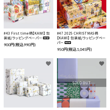
#43 First time柄【KAWI】 包
#47 2025 CHRISTMAS柄
装紙/ラッピングペーパー
【KAWI】 包装紙/ラッピングペー
パー
900円(税込990円)
950円(税込1,045円)
favorite
favorite
SOLD OUT