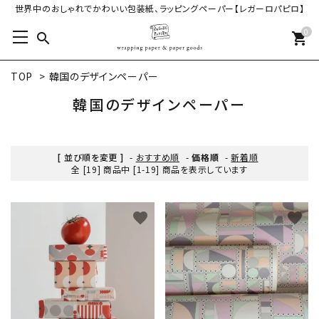
世界中のおしゃれでかわいい包装紙、ラッピングペーパー【レガーロパピロ】
0
search
shopping_cart
TOP
>
韓国のデザインペーパー
韓国のデザインペーパー
[ 並び順を変更 ]
-
おすすめ順
-
価格順
-
新着順
全 [19] 商品中 [1-19] 商品を表示しています
favorite
favorite