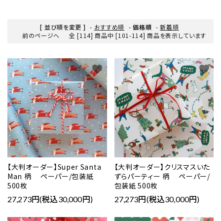
[ 並び順を変更 ]
-
おすすめ順
-
価格順
-
新着順
前のページへ
全 [114] 商品中 [101-114] 商品を表示しています
favorite
favorite
【大判オーダー】Super Santa
【大判オーダー】クリスマスいた
Man 柄 ペーパー/包装紙
ずらパーティー 柄 ペーパー/
500枚
包装紙 500枚
27,273円(税込30,000円)
27,273円(税込30,000円)